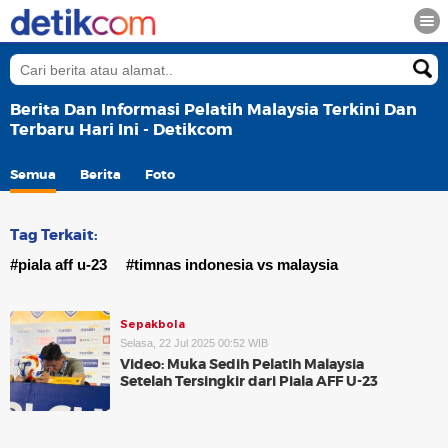
Berita Dan Informasi Pelatih Malaysia Terkini Dan
Terbaru Hari Ini - Detikcom
Semua
Berita
Foto
Tag Terkait:
#piala aff u-23
#timnas indonesia vs malaysia
Sepakbola
Selasa, 22 Jul 2025 00:52 WIB
Video: Muka Sedih Pelatih Malaysia
Setelah Tersingkir dari Piala AFF U-23