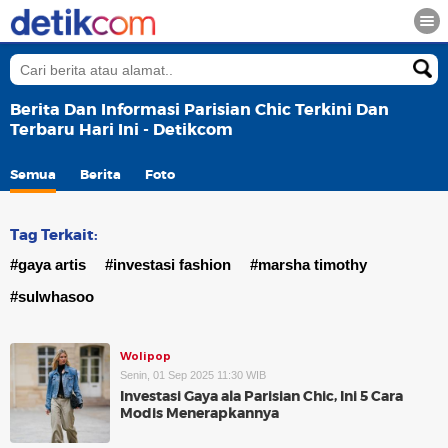
Berita Dan Informasi Parisian Chic Terkini Dan
Terbaru Hari Ini - Detikcom
Semua
Berita
Foto
Tag Terkait:
#gaya artis
#investasi fashion
#marsha timothy
#sulwhasoo
Wolipop
Senin, 01 Sep 2025 11:30 WIB
Investasi Gaya ala Parisian Chic, Ini 5 Cara
Modis Menerapkannya