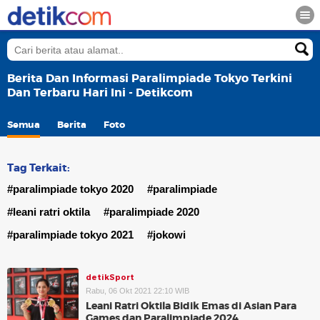
Berita Dan Informasi Paralimpiade Tokyo Terkini
Dan Terbaru Hari Ini - Detikcom
Semua
Berita
Foto
Tag Terkait:
#paralimpiade tokyo 2020
#paralimpiade
#leani ratri oktila
#paralimpiade 2020
#paralimpiade tokyo 2021
#jokowi
detikSport
Rabu, 06 Okt 2021 22:10 WIB
Leani Ratri Oktila Bidik Emas di Asian Para
Games dan Paralimpiade 2024