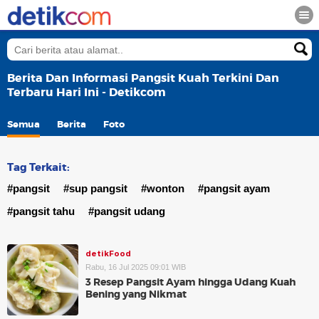
Berita Dan Informasi Pangsit Kuah Terkini Dan
Terbaru Hari Ini - Detikcom
Semua
Berita
Foto
Tag Terkait:
#pangsit
#sup pangsit
#wonton
#pangsit ayam
#pangsit tahu
#pangsit udang
detikFood
Rabu, 16 Jul 2025 09:01 WIB
3 Resep Pangsit Ayam hingga Udang Kuah
Bening yang Nikmat