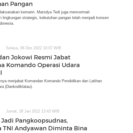
nan Pangan
ilaksanakan kemarin. Marsdya Tedi juga mencermati
 lingkungan strategis, kebutuhan pangan telah menjadi konsen
donesia.
Selasa, 06 Des 2022 10:07 WIB
dan Jokowi Resmi Jabat
ma Komando Operasi Udara
l
nya menjabat Komandan Komando Pendidikan dan Latihan
ra (Dankodiklatau).
Jumat, 28 Jan 2022 13:43 WIB
k Jadi Pangkoopsudnas,
 TNI Andyawan Diminta Bina