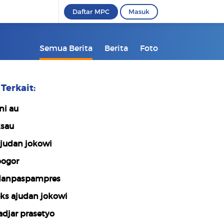
Daftar MPC
Masuk
Semua Berita
Berita
Foto
Terkait:
ni au
sau
judan jokowi
ogor
anpaspampres
ks ajudan jokowi
adjar prasetyo