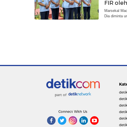
FIR ole
Marsekal Mad
Dia diminta 
Kat
deti
part of
deti
deti
Connect With Us
deti
deti
deti