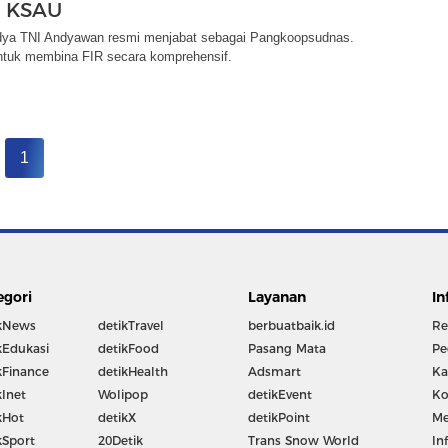
h KSAU
ya TNI Andyawan resmi menjabat sebagai Pangkoopsudnas.
untuk membina FIR secara komprehensif.
1
egori
Layanan
In
kNews
detikTravel
berbuatbaik.id
Re
kEdukasi
detikFood
Pasang Mata
Pe
kFinance
detikHealth
Adsmart
Ka
kInet
Wolipop
detikEvent
Ko
kHot
detikX
detikPoint
Me
kSport
20Detik
Trans Snow World
In