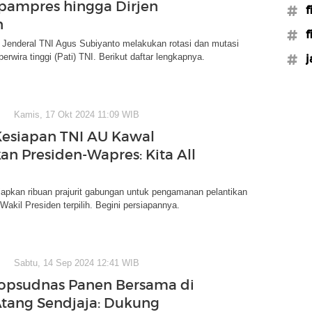
ampres hingga Dirjen
#fi
n
#f
 Jenderal TNI Agus Subiyanto melakukan rotasi dan mutasi
erwira tinggi (Pati) TNI. Berikut daftar lengkapnya.
#j
Kamis, 17 Okt 2024 11:09 WIB
Kesiapan TNI AU Kawal
kan Presiden-Wapres: Kita All
apkan ribuan prajurit gabungan untuk pengamanan pelantikan
Wakil Presiden terpilih. Begini persiapannya.
Sabtu, 14 Sep 2024 12:41 WIB
opsudnas Panen Bersama di
tang Sendjaja: Dukung