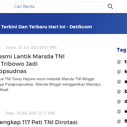
Terkini Dan Terbaru Hari Ini - Detikcom
Jumat, 20 Jun 2025 09:57 WIB
Tag 
smi Lantik Marsda TNI
#t
 Tribowo Jadi
opsudnas
#k
l TNI Tonny Harjono resmi melantik Marsda TNI Minggit
#a
gai Pangkoopsudnas. Marsda Minggit menggantikan Marsdya
ihadi.
#b
#d
#e
Rabu, 28 Mei 2025 21:27 WIB
#f
engkap 117 Pati TNI Dirotasi: