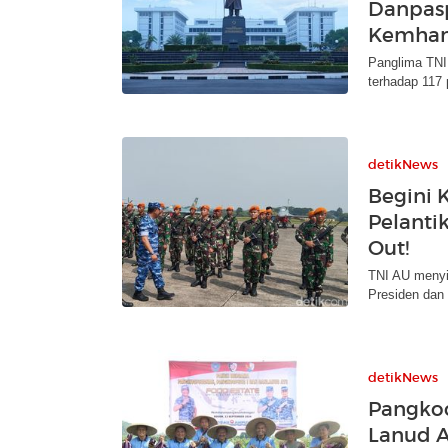
Danpasp
Kemha
Panglima TNI
terhadap 117 p
detikNews
Begini 
Pelanti
Out!
TNI AU menyi
Presiden dan 
detikNews
Pangko
Lanud A