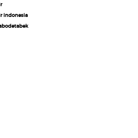
r
ir indonesia
abodetabek