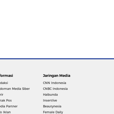
formasi
Jaringan Media
daksi
CNN Indonesia
doman Media Siber
CNBC Indonesia
rir
Haibunda
tak Pos
Insertlive
dia Partner
Beautynesia
fo Iklan
Female Daily