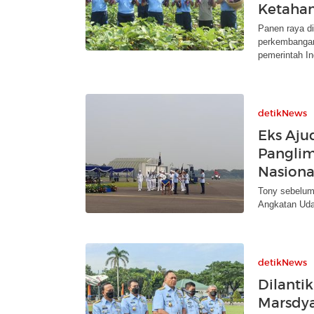
Ketaha
Panen raya d
perkembangan
pemerintah In
detikNews
Eks Aju
Pangli
Nasiona
Tony sebelum
Angkatan Uda
detikNews
Dilanti
Marsdya