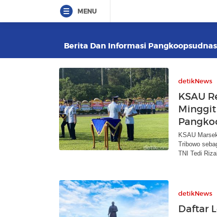
MENU
Berita Dan Informasi Pangkoopsudnas 
detikNews
KSAU Re
Minggit
Pangko
KSAU Marseka
Tribowo seba
TNI Tedi Rizal
detikNews
Daftar L