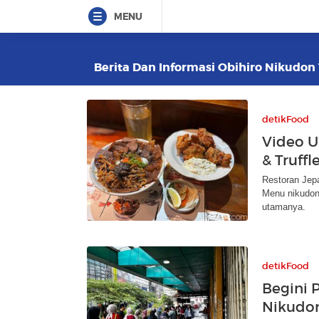
MENU
Berita Dan Informasi Obihiro Nikudon 
detikFood
Video U
& Truff
Restoran Jepa
Menu nikudon 
utamanya.
detikFood
Begini P
Nikudon