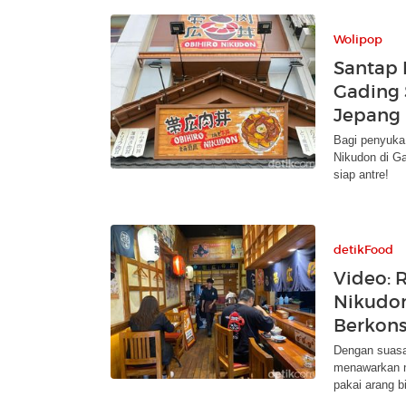
Wolipop
Santap 
Gading 
Jepang
Bagi penyuka
Nikudon di Ga
siap antre!
detikFood
Video: 
Nikudon
Berkons
Dengan suasan
menawarkan n
pakai arang b