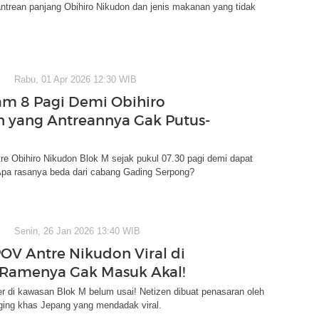
ntrean panjang Obihiro Nikudon dan jenis makanan yang tidak
Rabu, 01 Apr 2026 12:30 WIB
am 8 Pagi Demi Obihiro
 yang Antreannya Gak Putus-
re Obihiro Nikudon Blok M sejak pukul 07.30 pagi demi dapat
Apa rasanya beda dari cabang Gading Serpong?
Senin, 26 Jan 2026 13:40 WIB
POV Antre Nikudon Viral di
 Ramenya Gak Masuk Akal!
r di kawasan Blok M belum usai! Netizen dibuat penasaran oleh
ging khas Jepang yang mendadak viral.