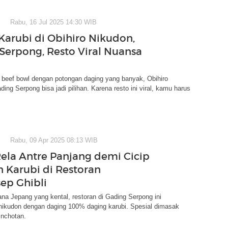
Rabu, 16 Jul 2025 14:30 WIB
Karubi di Obihiro Nikudon,
Serpong, Resto Viral Nuansa
 beef bowl dengan potongan daging yang banyak, Obihiro
ding Serpong bisa jadi pilihan. Karena resto ini viral, kamu harus
Rabu, 09 Apr 2025 08:13 WIB
Rela Antre Panjang demi Cicip
 Karubi di Restoran
ep Ghibli
a Jepang yang kental, restoran di Gading Serpong ini
ikudon dengan daging 100% daging karubi. Spesial dimasak
inchotan.