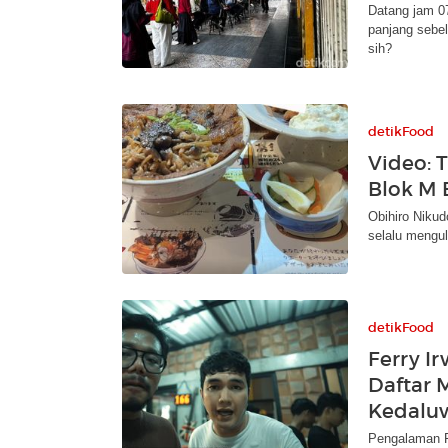
Datang jam 07
panjang sebel
sih?
detikFood
Video: 
Blok M 
Obihiro Nikudo
selalu mengul
detikFood
Ferry Ir
Daftar 
Kedalu
Pengalaman Fe