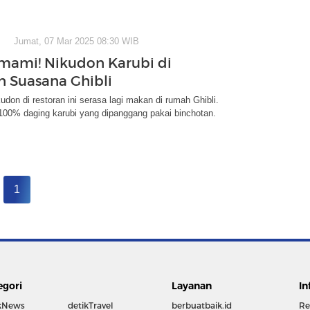
Jumat, 07 Mar 2025 08:30 WIB
mami! Nikudon Karubi di
n Suasana Ghibli
udon di restoran ini serasa lagi makan di rumah Ghibli.
00% daging karubi yang dipanggang pakai binchotan.
1
egori
Layanan
In
kNews
detikTravel
berbuatbaik.id
Re