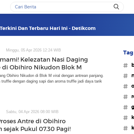
Terkini Dan Terbaru Hari Ini - Detikcom
Minggu, 05 Apr 2026 12:24 WIB
Tag 
mami! Kelezatan Nasi Daging
#b
le di Obihiro Nikudon Blok M
#n
ng Obihiro Nikudon di Blok M viral dengan antrean panjang.
truffle dengan daging sapi dan aroma truffle jadi daya tarik
#o
#r
#g
Sabtu, 04 Apr 2026 08:00 WIB
#k
roses Antre di Obihiro
#k
 sejak Pukul 07.30 Pagi!