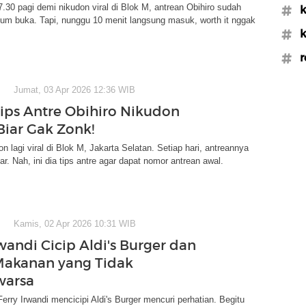
.30 pagi demi nikudon viral di Blok M, antrean Obihiro sudah
#k
um buka. Tapi, nunggu 10 menit langsung masuk, worth it nggak
#k
#r
Jumat, 03 Apr 2026 12:36 WIB
Tips Antre Obihiro Nikudon
Biar Gak Zonk!
n lagi viral di Blok M, Jakarta Selatan. Setiap hari, antreannya
ar. Nah, ini dia tips antre agar dapat nomor antrean awal.
Kamis, 02 Apr 2026 10:31 WIB
wandi Cicip Aldi's Burger dan
Makanan yang Tidak
warsa
rry Irwandi mencicipi Aldi's Burger mencuri perhatian. Begitu