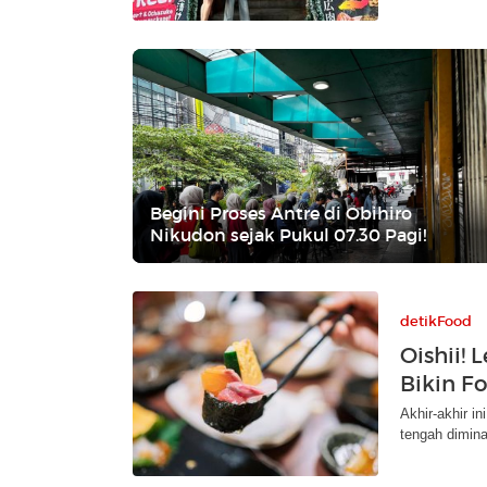
Begini Proses Antre di Obihiro
Nikudon sejak Pukul 07.30 Pagi!
detikFood
Oishii!
Bikin F
Akhir-akhir 
tengah dimina