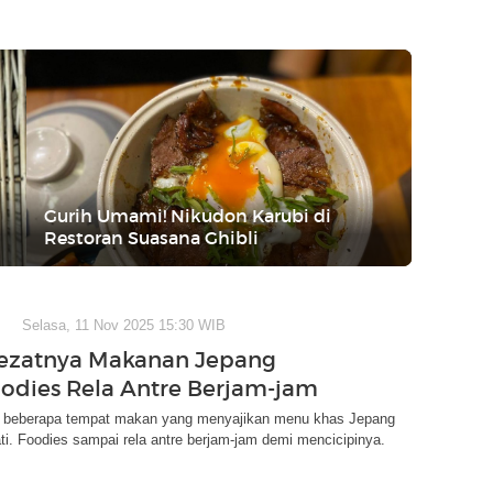
Gurih Umami! Nikudon Karubi di
Restoran Suasana Ghibli
Selasa, 11 Nov 2025 15:30 WIB
 Lezatnya Makanan Jepang
oodies Rela Antre Berjam-jam
ini beberapa tempat makan yang menyajikan menu khas Jepang
ti. Foodies sampai rela antre berjam-jam demi mencicipinya.