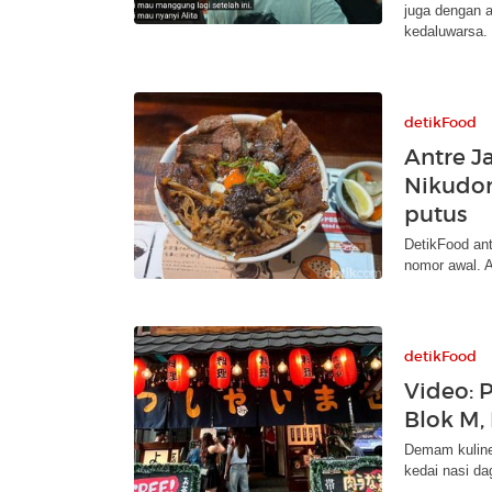
juga dengan a
kedaluwarsa.
detikFood
Antre J
Nikudon
putus
DetikFood ant
nomor awal. 
detikFood
Video: 
Blok M,
Demam kuline
kedai nasi da