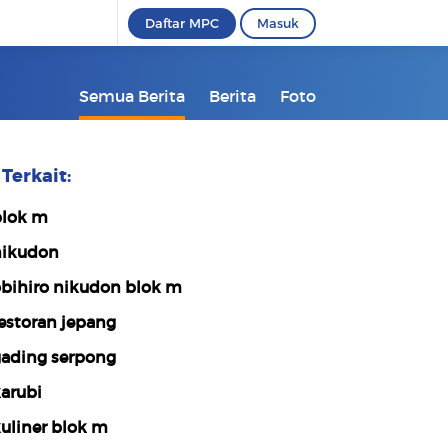
Daftar MPC
Masuk
Semua Berita
Berita
Foto
Terkait:
lok m
ikudon
bihiro nikudon blok m
estoran jepang
ading serpong
arubi
uliner blok m