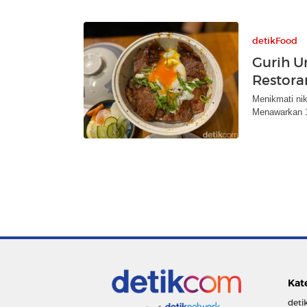
detikFood
Gurih U
Restora
Menikmati nik
Menawarkan 1
Kat
deti