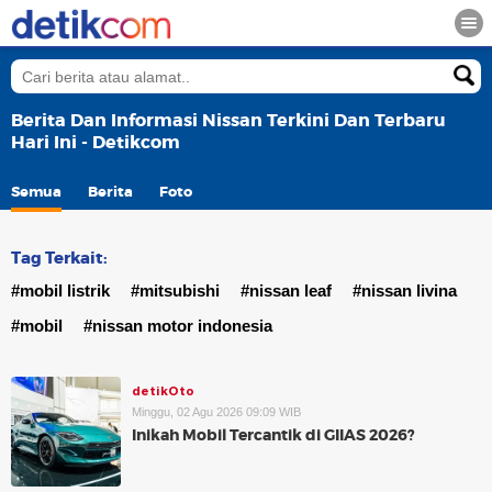
Berita Dan Informasi Nissan Terkini Dan Terbaru
Hari Ini - Detikcom
Semua
Berita
Foto
Tag Terkait:
#mobil listrik
#mitsubishi
#nissan leaf
#nissan livina
#mobil
#nissan motor indonesia
detikOto
Minggu, 02 Agu 2026 09:09 WIB
Inikah Mobil Tercantik di GIIAS 2026?