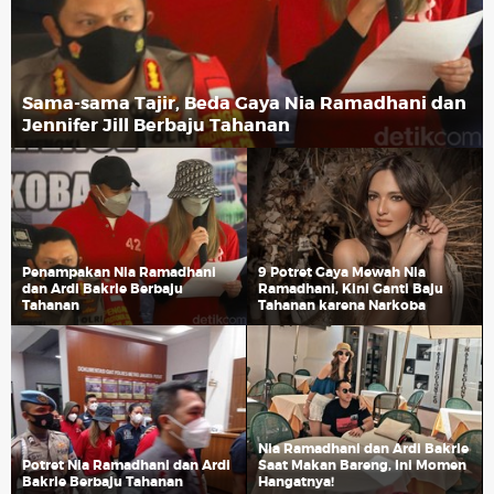
Sama-sama Tajir, Beda Gaya Nia Ramadhani dan
Jennifer Jill Berbaju Tahanan
Penampakan Nia Ramadhani
9 Potret Gaya Mewah Nia
dan Ardi Bakrie Berbaju
Ramadhani, Kini Ganti Baju
Tahanan
Tahanan karena Narkoba
Nia Ramadhani dan Ardi Bakrie
Potret Nia Ramadhani dan Ardi
Saat Makan Bareng, Ini Momen
Bakrie Berbaju Tahanan
Hangatnya!