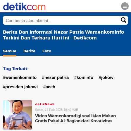
Berita Dan Informasi Nezar Patria Wamenkominfo
Terkini Dan Terbaru Hari Ini - Detikcom
Semua
Berita
Foto
Tag Terkait:
#wamenkominfo
#nezar patria
#kominfo
#jokowi
#presiden jokowi
#aceh
detikNews
Senin, 17 Feb 2025 18:42 WIB
Video Wamenkomdigi soal Iklan Makan
Gratis Pakai AI: Bagian dari Kreativitas