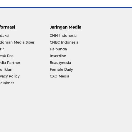
formasi
Jaringan Media
daksi
CNN Indonesia
doman Media Siber
CNBC Indonesia
rir
Haibunda
tak Pos
Insertlive
dia Partner
Beautynesia
fo Iklan
Female Daily
ivacy Policy
CXO Media
sclaimer