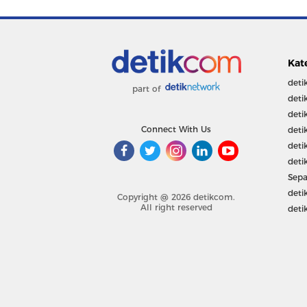
Kat
deti
part of
deti
deti
Connect With Us
deti
deti
deti
Sepa
deti
Copyright @ 2026 detikcom.
All right reserved
deti