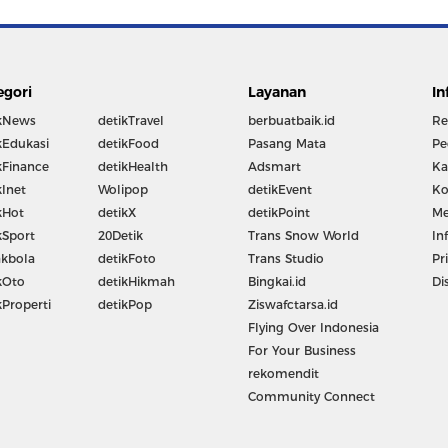
egori
Layanan
In
kNews
detikTravel
berbuatbaik.id
Re
kEdukasi
detikFood
Pasang Mata
Pe
kFinance
detikHealth
Adsmart
Ka
kInet
Wolipop
detikEvent
Ko
kHot
detikX
detikPoint
Me
kSport
20Detik
Trans Snow World
In
kbola
detikFoto
Trans Studio
Pr
kOto
detikHikmah
Bingkai.id
Di
kProperti
detikPop
Ziswafctarsa.id
Flying Over Indonesia
For Your Business
rekomendit
Community Connect