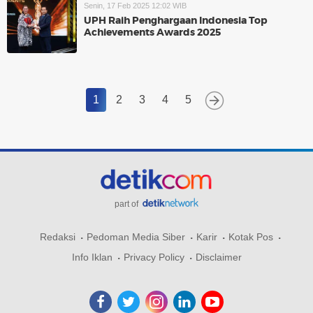
Senin, 17 Feb 2025 12:02 WIB
UPH Raih Penghargaan Indonesia Top
Achievements Awards 2025
1
2
3
4
5
part of
Redaksi
Pedoman Media Siber
Karir
Kotak Pos
Info Iklan
Privacy Policy
Disclaimer