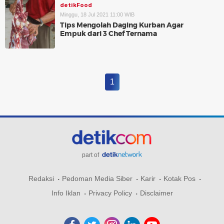
detikFood
Minggu, 18 Jul 2021 11:00 WIB
Tips Mengolah Daging Kurban Agar
Empuk dari 3 Chef Ternama
1
part of
Redaksi
Pedoman Media Siber
Karir
Kotak Pos
Info Iklan
Privacy Policy
Disclaimer