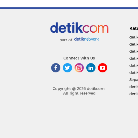
Kat
deti
part of
deti
deti
Connect With Us
deti
deti
deti
Sepa
deti
Copyright @ 2026 detikcom.
All right reserved
deti