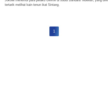
Jokowi menemui para pelaku UMKM di sudut Bandara Tebelian, yang dires
tertarik melihat kain tenun ikat Sintang.
1