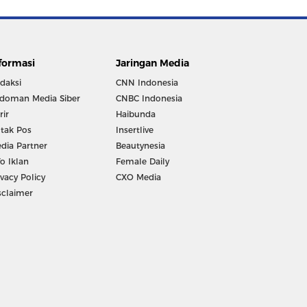
formasi
Jaringan Media
daksi
CNN Indonesia
doman Media Siber
CNBC Indonesia
rir
Haibunda
tak Pos
Insertlive
dia Partner
Beautynesia
fo Iklan
Female Daily
ivacy Policy
CXO Media
sclaimer