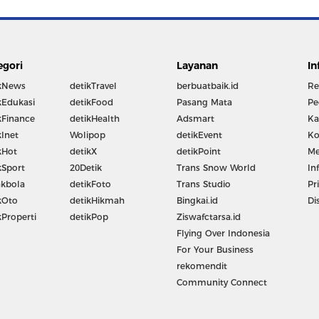
egori
Layanan
In
kNews
detikTravel
berbuatbaik.id
Re
kEdukasi
detikFood
Pasang Mata
Pe
kFinance
detikHealth
Adsmart
Ka
kInet
Wolipop
detikEvent
Ko
kHot
detikX
detikPoint
Me
kSport
20Detik
Trans Snow World
In
kbola
detikFoto
Trans Studio
Pr
kOto
detikHikmah
Bingkai.id
Di
kProperti
detikPop
Ziswafctarsa.id
Flying Over Indonesia
For Your Business
rekomendit
Community Connect