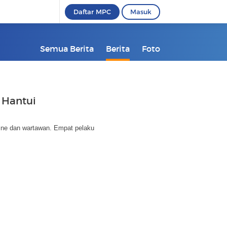
Daftar MPC
Masuk
Semua Berita
Berita
Foto
 Hantui
line dan wartawan. Empat pelaku