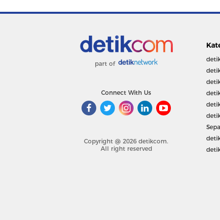
Kat
deti
part of
deti
deti
Connect With Us
deti
deti
deti
Sepa
deti
Copyright @ 2026 detikcom.
All right reserved
deti