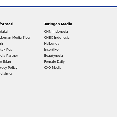
formasi
Jaringan Media
daksi
CNN Indonesia
doman Media Siber
CNBC Indonesia
rir
Haibunda
tak Pos
Insertlive
dia Partner
Beautynesia
fo Iklan
Female Daily
ivacy Policy
CXO Media
sclaimer