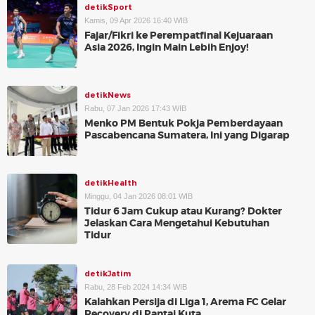
detikSport
Kamis, 09 Apr 2026 16:40 WIB
Fajar/Fikri ke Perempatfinal Kejuaraan
Asia 2026, Ingin Main Lebih Enjoy!
detikNews
Rabu, 07 Jan 2026 17:43 WIB
Menko PM Bentuk Pokja Pemberdayaan
Pascabencana Sumatera, Ini yang Digarap
detikHealth
Minggu, 04 Jan 2026 08:01 WIB
Tidur 6 Jam Cukup atau Kurang? Dokter
Jelaskan Cara Mengetahui Kebutuhan
Tidur
detikJatim
Rabu, 28 Feb 2024 14:34 WIB
Kalahkan Persija di Liga 1, Arema FC Gelar
Recovery di Pantai Kuta