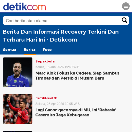
Berita Dan Informasi Recovery Terkini Dan
Terbaru Hari Ini - Detikcom
Semua
Berita
Foto
Sepakbola
Kamis, 18 Jun 2026 19:40 WIB
Marc Klok Fokus ke Cedera, Siap Sambut
Timnas dan Persib di Musim Baru
detikHealth
Selasa, 28 Apr 2026 19:05 WIB
Lagi Gacor-gacornya di MU, Ini 'Rahasia'
Casemiro Jaga Kebugaran