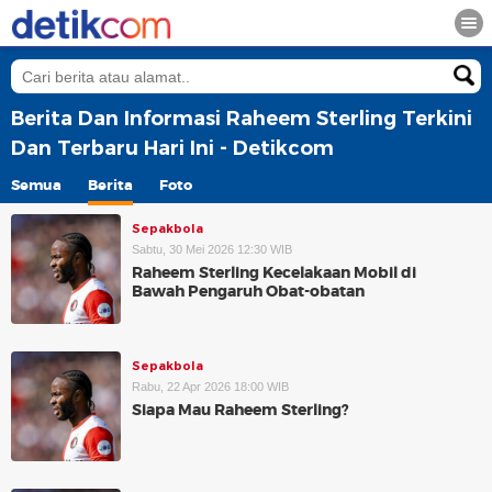
Berita Dan Informasi Raheem Sterling Terkini
Dan Terbaru Hari Ini - Detikcom
Semua
Berita
Foto
Sepakbola
Sabtu, 30 Mei 2026 12:30 WIB
Raheem Sterling Kecelakaan Mobil di
Bawah Pengaruh Obat-obatan
Sepakbola
Rabu, 22 Apr 2026 18:00 WIB
Siapa Mau Raheem Sterling?