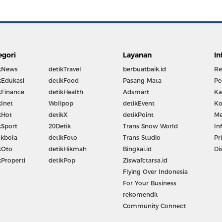
egori
Layanan
In
kNews
detikTravel
berbuatbaik.id
Re
kEdukasi
detikFood
Pasang Mata
Pe
kFinance
detikHealth
Adsmart
Ka
kInet
Wolipop
detikEvent
Ko
kHot
detikX
detikPoint
Me
kSport
20Detik
Trans Snow World
In
kbola
detikFoto
Trans Studio
Pr
kOto
detikHikmah
Bingkai.id
Di
kProperti
detikPop
Ziswafctarsa.id
Flying Over Indonesia
For Your Business
rekomendit
Community Connect