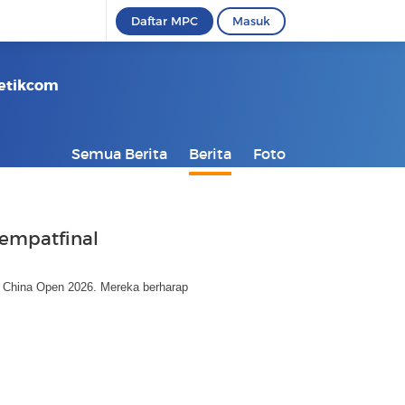
Daftar MPC
Masuk
Detikcom
Semua Berita
Berita
Foto
rempatfinal
al China Open 2026. Mereka berharap