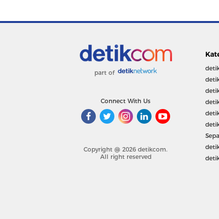
Kat
deti
part of
deti
deti
Connect With Us
deti
deti
deti
Sepa
deti
Copyright @ 2026 detikcom.
All right reserved
deti