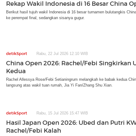
Rekap Wakil Indonesia di 16 Besar China 
Berikut hasil tujuh wakil Indonesia di 16 besar turnamen bulutangkis Chi
ke perempat final, sedangkan sisanya gugur.
detikSport
Rabu, 22 Jul 2026 12:10 WIB
China Open 2026: Rachel/Febi Singkirkan
Kedua
Rachel Allessya Rose/Febi Setianingrum melangkah ke babak kedua Chi
langsung atas wakil tuan rumah, Jia Yi Fan/Zhang Shu Xian.
detikSport
Rabu, 15 Jul 2026 15:47 WIB
Hasil Japan Open 2026: Ubed dan Putri KW 
Rachel/Febi Kalah