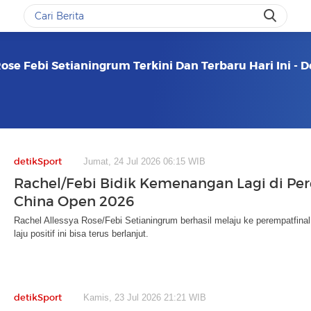
Rose Febi Setianingrum Terkini Dan Terbaru Hari Ini - 
detikSport
Jumat, 24 Jul 2026 06:15 WIB
Rachel/Febi Bidik Kemenangan Lagi di Pe
China Open 2026
Rachel Allessya Rose/Febi Setianingrum berhasil melaju ke perempatfin
laju positif ini bisa terus berlanjut.
detikSport
Kamis, 23 Jul 2026 21:21 WIB