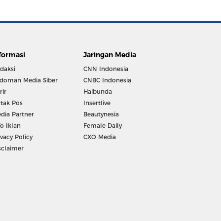
formasi
Jaringan Media
daksi
CNN Indonesia
doman Media Siber
CNBC Indonesia
rir
Haibunda
tak Pos
Insertlive
dia Partner
Beautynesia
fo Iklan
Female Daily
ivacy Policy
CXO Media
sclaimer