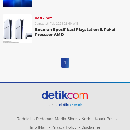
detikInet
Jumat, 16 Feb 2024 21:40 WIB
Bocoran Spesifikasi Playstation 6, Pakai
Prosesor AMD
1
part of
Redaksi
Pedoman Media Siber
Karir
Kotak Pos
Info Iklan
Privacy Policy
Disclaimer