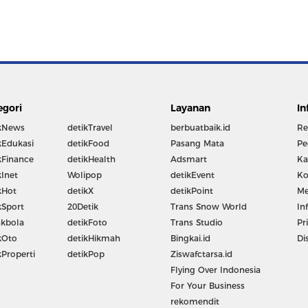
egori
Layanan
In
kNews
detikTravel
berbuatbaik.id
Re
kEdukasi
detikFood
Pasang Mata
Pe
kFinance
detikHealth
Adsmart
Ka
kInet
Wolipop
detikEvent
Ko
kHot
detikX
detikPoint
Me
kSport
20Detik
Trans Snow World
In
kbola
detikFoto
Trans Studio
Pr
kOto
detikHikmah
Bingkai.id
Di
kProperti
detikPop
Ziswafctarsa.id
Flying Over Indonesia
For Your Business
rekomendit