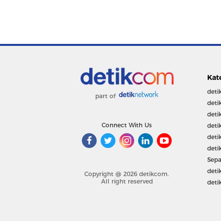
Kat
deti
part of
deti
deti
Connect With Us
deti
deti
deti
Sepa
deti
Copyright @ 2026 detikcom.
All right reserved
deti