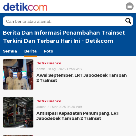
Berita Dan Informasi Penambahan Trainset
Terkini Dan Terbaru Hari Ini - Detikcom
Semua
Berita
Foto
detikFinance
Kamis, 28 Agu 2025 17:58 WIB
Awal September, LRT Jabodebek Tambah
2 Trainset
detikFinance
Jumat, 21 Mar 2025 03:30 WIB
Antisipasi Kepadatan Penumpang, LRT
Jabodebek Tambah 2 Trainset