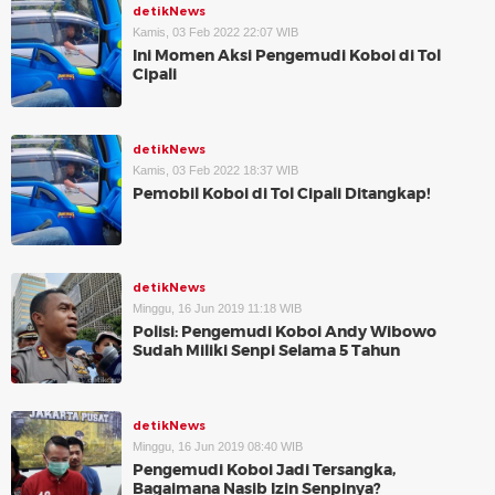
detikNews
Kamis, 03 Feb 2022 22:07 WIB
Ini Momen Aksi Pengemudi Koboi di Tol
Cipali
detikNews
Kamis, 03 Feb 2022 18:37 WIB
Pemobil Koboi di Tol Cipali Ditangkap!
detikNews
Minggu, 16 Jun 2019 11:18 WIB
Polisi: Pengemudi Koboi Andy Wibowo
Sudah Miliki Senpi Selama 5 Tahun
detikNews
Minggu, 16 Jun 2019 08:40 WIB
Pengemudi Koboi Jadi Tersangka,
Bagaimana Nasib Izin Senpinya?