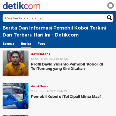
Berita Dan Informasi Pemobil Koboi Terkini
Dan Terbaru Hari Ini - Detikcom
Semua
Berita
Foto
detikJateng
Senin, 08 Mei 2023 10:10 WIB
Profil David Yulianto Pemobil 'Koboi' di
Tol Tomang yang Kini Ditahan
detikNews
Sabtu, 05 Feb 2022 13:42 WIB
Pemobil Koboi di Tol Cipali Minta Maaf