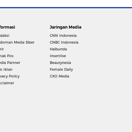
formasi
Jaringan Media
daksi
CNN Indonesia
doman Media Siber
CNBC Indonesia
rir
Haibunda
tak Pos
Insertlive
dia Partner
Beautynesia
fo Iklan
Female Daily
ivacy Policy
CXO Media
sclaimer