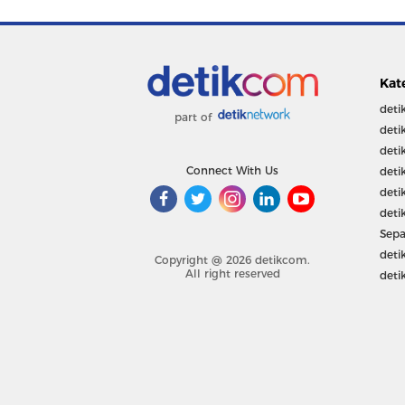
Kat
deti
part of
deti
deti
Connect With Us
deti
deti
deti
Sepa
deti
Copyright @ 2026 detikcom.
All right reserved
deti