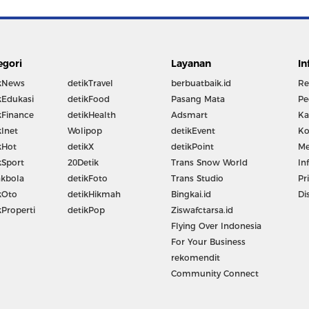
egori
Layanan
In
kNews
detikTravel
berbuatbaik.id
Re
kEdukasi
detikFood
Pasang Mata
Pe
kFinance
detikHealth
Adsmart
Ka
kInet
Wolipop
detikEvent
Ko
kHot
detikX
detikPoint
Me
kSport
20Detik
Trans Snow World
In
kbola
detikFoto
Trans Studio
Pr
kOto
detikHikmah
Bingkai.id
Di
kProperti
detikPop
Ziswafctarsa.id
Flying Over Indonesia
For Your Business
rekomendit
Community Connect