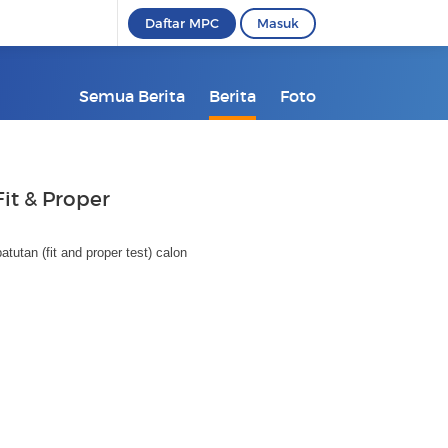
Daftar MPC
Masuk
Semua Berita
Berita
Foto
it & Proper
tutan (fit and proper test) calon