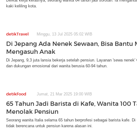
Berkat kerja kerasnya, seorang wanita 64 tahun jadi sorotan. Ia menganta
kaki keliling kota.
detikTravel
Minggu, 13 Jul 2025 05:02 WIB
Di Jepang Ada Nenek Sewaan, Bisa Bantu
Mengasuh Anak
Di Jepang, 9,3 juta lansia bekerja setelah pensiun. Layanan 'sewa nen
dan dukungan emosional dari wanita berusia 60-94 tahun.
detikFood
Jumat, 21 Mar 2025 19:00 WIB
65 Tahun Jadi Barista di Kafe, Wanita 100 T
Menolak Pensiun
Seorang wanita Italia selama 65 tahun berprofesi sebagai barista kafe. D
tidak berencana untuk pensiun karena alasan ini.