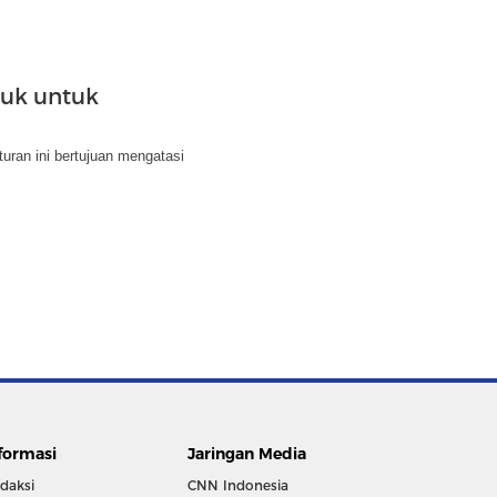
suk untuk
uran ini bertujuan mengatasi
formasi
Jaringan Media
daksi
CNN Indonesia