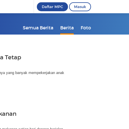
Daftar MPC
Masuk
Semua Berita
Berita
Foto
ia Tetap
umnya yang banyak mempekerjakan anak
akanan