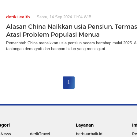
detikHealth
Sabtu, 14 Sep 2024 11:04 WIB
Alasan China Naikkan usia Pensiun, Terma
Atasi Problem Populasi Menua
Pemerintah China menaikkan usia pensiun secara bertahap mulai 2025. At
tantangan demografi dan harapan hidup yang meningkat.
1
egori
Layanan
In
kNews
detikTravel
berbuatbaik.id
Re