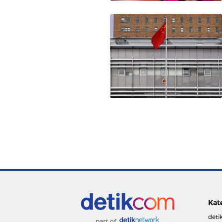
Kat
deti
part of