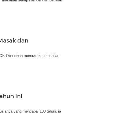
r makanan setiap hari dengan berjalan
 Masak dan
ek' OK Obaachan menawarkan keahlian
ahun Ini
i usianya yang mencapai 100 tahun, ia