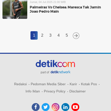
Jumat, 04 Jul 2025 21:00 WIB
Palmeiras Vs Chelsea: Maresca Tak Jamin
Joao Pedro Main
1
2
3
4
5
part of
Redaksi
Pedoman Media Siber
Karir
Kotak Pos
Info Iklan
Privacy Policy
Disclaimer