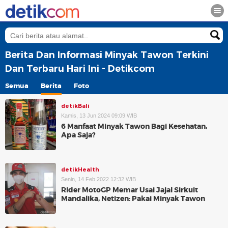
Berita Dan Informasi Minyak Tawon Terkini
Dan Terbaru Hari Ini - Detikcom
Semua
Berita
Foto
detikBali
Kamis, 13 Jun 2024 09:09 WIB
6 Manfaat Minyak Tawon Bagi Kesehatan,
Apa Saja?
detikHealth
Senin, 14 Feb 2022 12:32 WIB
Rider MotoGP Memar Usai Jajal Sirkuit
Mandalika, Netizen: Pakai Minyak Tawon