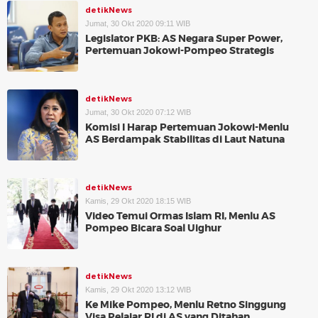
detikNews
Jumat, 30 Okt 2020 09:11 WIB
Legislator PKB: AS Negara Super Power,
Pertemuan Jokowi-Pompeo Strategis
detikNews
Jumat, 30 Okt 2020 07:12 WIB
Komisi I Harap Pertemuan Jokowi-Menlu
AS Berdampak Stabilitas di Laut Natuna
detikNews
Kamis, 29 Okt 2020 18:15 WIB
Video Temui Ormas Islam RI, Menlu AS
Pompeo Bicara Soal Uighur
detikNews
Kamis, 29 Okt 2020 13:12 WIB
Ke Mike Pompeo, Menlu Retno Singgung
Visa Pelajar RI di AS yang Ditahan