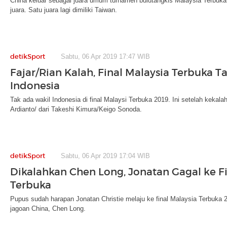
China keluar sebagai juara umum turnamen bulutangkis Malaysia Terbuka
juara. Satu juara lagi dimiliki Taiwan.
detikSport
Sabtu, 06 Apr 2019 17:47 WIB
Fajar/Rian Kalah, Final Malaysia Terbuka T
Indonesia
Tak ada wakil Indonesia di final Malaysi Terbuka 2019. Ini setelah keka
Ardianto/ dari Takeshi Kimura/Keigo Sonoda.
detikSport
Sabtu, 06 Apr 2019 17:04 WIB
Dikalahkan Chen Long, Jonatan Gagal ke Fi
Terbuka
Pupus sudah harapan Jonatan Christie melaju ke final Malaysia Terbuka 
jagoan China, Chen Long.