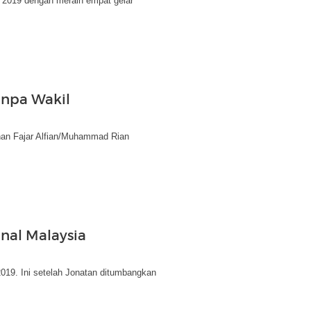
 2019 dengan meraih empat gelar
anpa Wakil
lahan Fajar Alfian/Muhammad Rian
nal Malaysia
2019. Ini setelah Jonatan ditumbangkan