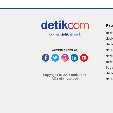
Kat
deti
part of
deti
deti
Connect With Us
deti
deti
deti
Sepa
deti
Copyright @ 2026 detikcom.
All right reserved
deti