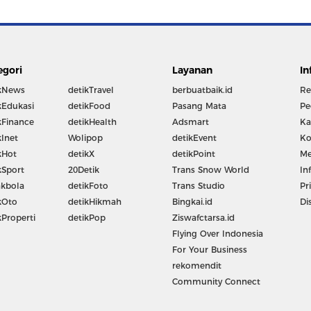
egori
Layanan
In
kNews
detikTravel
berbuatbaik.id
Re
kEdukasi
detikFood
Pasang Mata
Pe
kFinance
detikHealth
Adsmart
Ka
kInet
Wolipop
detikEvent
Ko
kHot
detikX
detikPoint
Me
kSport
20Detik
Trans Snow World
In
kbola
detikFoto
Trans Studio
Pr
kOto
detikHikmah
Bingkai.id
Di
kProperti
detikPop
Ziswafctarsa.id
Flying Over Indonesia
For Your Business
rekomendit
Community Connect