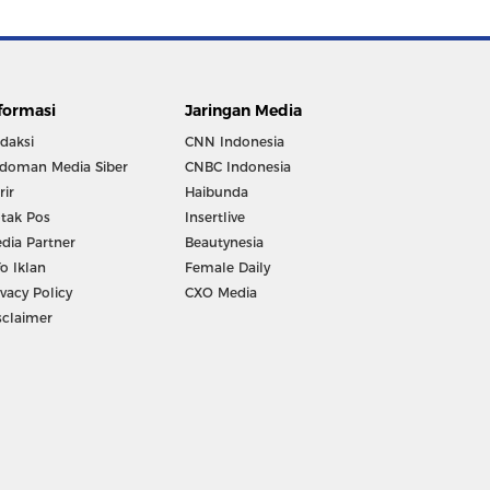
formasi
Jaringan Media
daksi
CNN Indonesia
doman Media Siber
CNBC Indonesia
rir
Haibunda
tak Pos
Insertlive
dia Partner
Beautynesia
fo Iklan
Female Daily
ivacy Policy
CXO Media
sclaimer