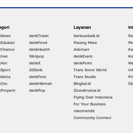
egori
Layanan
In
kNews
detikTravel
berbuatbaik.id
Re
kEdukasi
detikFood
Pasang Mata
Pe
kFinance
detikHealth
Adsmart
Ka
kInet
Wolipop
detikEvent
Ko
kHot
detikX
detikPoint
Me
kSport
20Detik
Trans Snow World
In
kbola
detikFoto
Trans Studio
Pr
kOto
detikHikmah
Bingkai.id
Di
kProperti
detikPop
Ziswafctarsa.id
Flying Over Indonesia
For Your Business
rekomendit
Community Connect