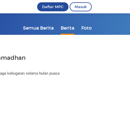
Daftar MPC
Masuk
Semua Berita
Berita
Foto
 Ramadhan
jaga kebugaran selama bulan puasa