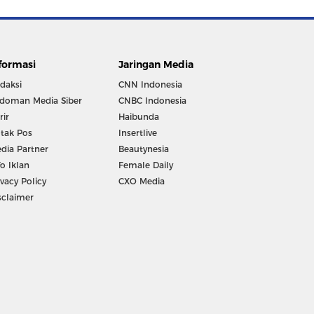
formasi
Jaringan Media
daksi
CNN Indonesia
doman Media Siber
CNBC Indonesia
rir
Haibunda
tak Pos
Insertlive
dia Partner
Beautynesia
fo Iklan
Female Daily
ivacy Policy
CXO Media
sclaimer