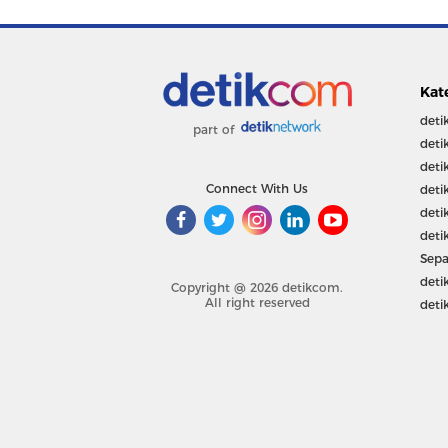
Kat
deti
part of
deti
deti
Connect With Us
deti
deti
deti
Sepa
deti
Copyright @ 2026 detikcom.
All right reserved
deti