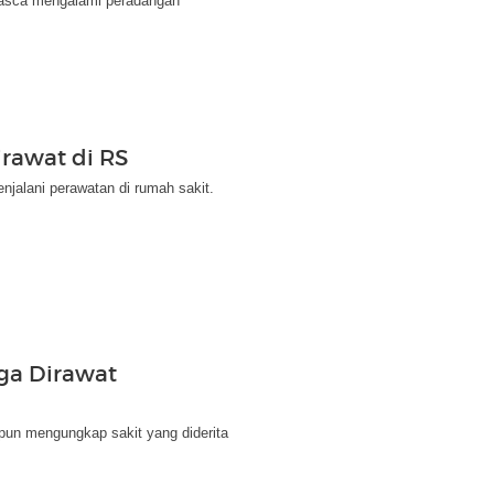
 pasca mengalami peradangan
irawat di RS
jalani perawatan di rumah sakit.
gga Dirawat
pun mengungkap sakit yang diderita