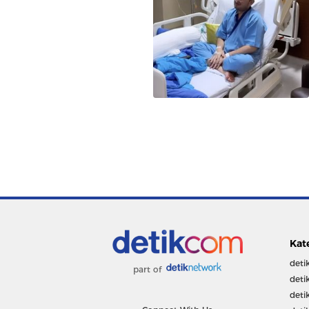
Kat
deti
part of
deti
deti