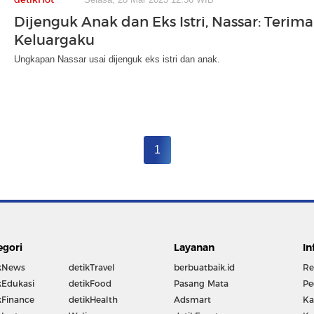
Dijenguk Anak dan Eks Istri, Nassar: Terima
Keluargaku
Ungkapan Nassar usai dijenguk eks istri dan anak.
1
egori
Layanan
In
kNews
detikTravel
berbuatbaik.id
Re
kEdukasi
detikFood
Pasang Mata
Pe
kFinance
detikHealth
Adsmart
Ka