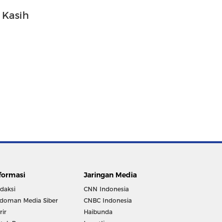
 Kasih
formasi
Jaringan Media
daksi
CNN Indonesia
doman Media Siber
CNBC Indonesia
rir
Haibunda