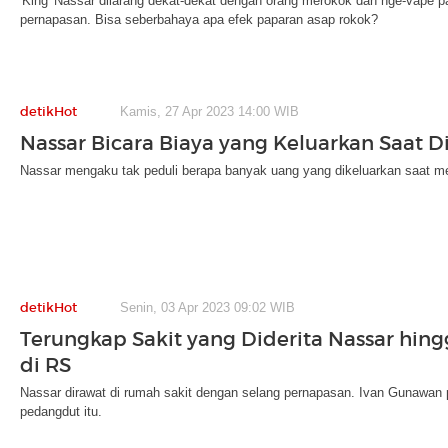
'King' Nassar dilarang dekat-dekat dengan orang merokok dan nge-vape
pernapasan. Bisa seberbahaya apa efek paparan asap rokok?
detikHot
Kamis, 27 Apr 2023 14:00 WIB
Nassar Bicara Biaya yang Keluarkan Saat D
Nassar mengaku tak peduli berapa banyak uang yang dikeluarkan saat men
detikHot
Senin, 03 Apr 2023 09:02 WIB
Terungkap Sakit yang Diderita Nassar hin
di RS
Nassar dirawat di rumah sakit dengan selang pernapasan. Ivan Gunawan 
pedangdut itu.