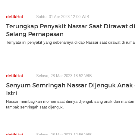
detikHot
Sabtu, 01 Apr 2023 12:00 WIB
Terungkap Penyakit Nassar Saat Dirawat di
Selang Pernapasan
Ternyata ini penyakit yang sebenarnya diidap Nassar saat dirawat di ruma
detikHot
Selasa, 28 Mar 2023 18:52 WIB
Senyum Semringah Nassar Dijenguk Anak
Istri
Nassar membagikan momen saat dirinya dijenguk sang anak dan mantan ist
tampak semringah saat dijenguk.
detikHot
Selasa, 28 Mar 2023 12:56 WIB