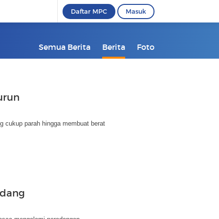
Daftar MPC
Masuk
Semua Berita
Berita
Foto
urun
ng cukup parah hingga membuat berat
adang