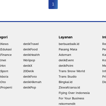
1
egori
Layanan
In
kNews
detikTravel
berbuatbaik.id
Re
kEdukasi
detikFood
Pasang Mata
Pe
kFinance
detikHealth
Adsmart
Ka
kInet
Wolipop
detikEvent
Ko
kHot
detikX
detikPoint
Me
kSport
20Detik
Trans Snow World
In
kbola
detikFoto
Trans Studio
Pr
kOto
detikHikmah
Bingkai.id
Di
kProperti
detikPop
Ziswafctarsa.id
Flying Over Indonesia
For Your Business
rekomendit