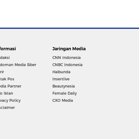
formasi
Jaringan Media
daksi
CNN Indonesia
doman Media Siber
CNBC Indonesia
rir
Haibunda
tak Pos
Insertlive
dia Partner
Beautynesia
fo Iklan
Female Daily
ivacy Policy
CXO Media
sclaimer