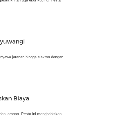
sta khitan tiga ekor kucing. Pesta
anyuwangi
menyewa jaranan hingga elekton dengan
skan Biaya
dan jaranan. Pesta ini menghabiskan