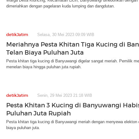
Warga Desa Kluncing, Kecamatan Licin, Banyuwangi dihebohkan dengan pe
dimeriahkan dengan pagelaran kuda lumping dan dangdutan.
detikJatim
Selasa, 30 Mei 2023 09:09 WIB
Meriahnya Pesta Khitan Tiga Kucing di B
Telan Biaya Puluhan Juta
Pesta khitan tiga kucing di Banyuwangi digelar sangat meriah. Pemilik 
menelan biaya hingga puluhan juta rupiah.
detikJatim
Senin, 29 Mei 2023 21:18 WIB
Pesta Khitan 3 Kucing di Banyuwangi Habi
Puluhan Juta Rupiah
Pesta khitan tiga kucing di Banyuwangi meriah dengan menyewa elekton 
biaya puluhan juta.