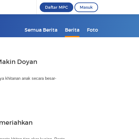
Daftar MPC
Masuk
Semua Berita
Berita
Foto
 Makin Doyan
nya khitanan anak secara besar-
imeriahkan