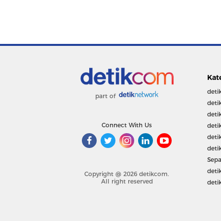
Kat
deti
part of
deti
deti
Connect With Us
deti
deti
deti
Sepa
deti
Copyright @ 2026 detikcom.
All right reserved
deti