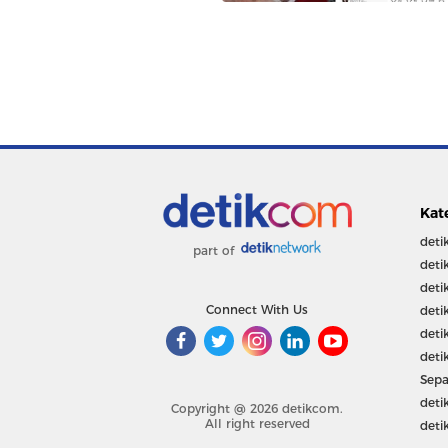
Kat
deti
part of
deti
deti
Connect With Us
deti
deti
deti
Sepa
deti
Copyright @ 2026 detikcom.
All right reserved
deti