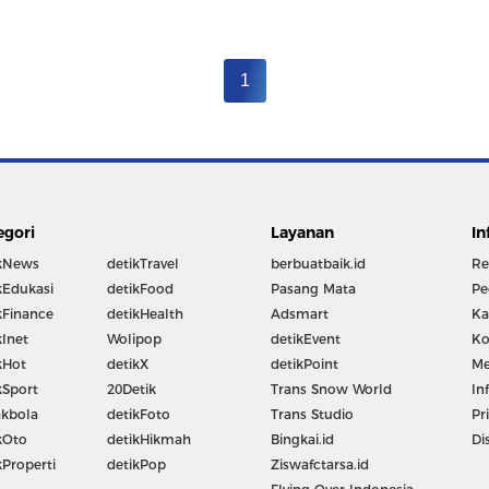
1
egori
Layanan
In
kNews
detikTravel
berbuatbaik.id
Re
kEdukasi
detikFood
Pasang Mata
Pe
kFinance
detikHealth
Adsmart
Ka
kInet
Wolipop
detikEvent
Ko
kHot
detikX
detikPoint
Me
kSport
20Detik
Trans Snow World
In
kbola
detikFoto
Trans Studio
Pr
kOto
detikHikmah
Bingkai.id
Di
kProperti
detikPop
Ziswafctarsa.id