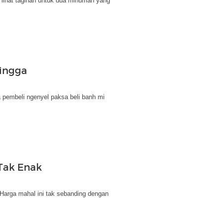
et lihat tagihan untuk dua minuman yang
hingga
a pembeli ngenyel paksa beli banh mi
Tak Enak
Harga mahal ini tak sebanding dengan