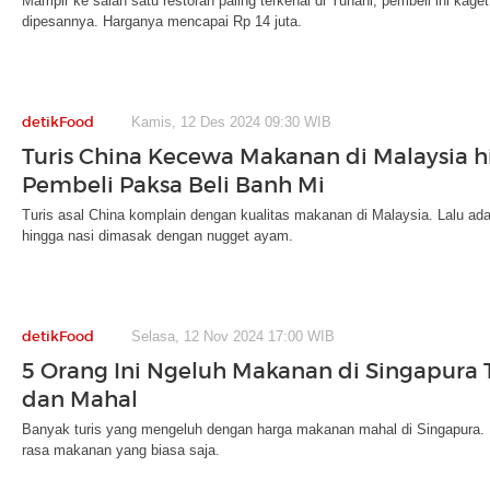
Mampir ke salah satu restoran paling terkenal di Yunani, pembeli ini kag
dipesannya. Harganya mencapai Rp 14 juta.
detikFood
Kamis, 12 Des 2024 09:30 WIB
Turis China Kecewa Makanan di Malaysia 
Pembeli Paksa Beli Banh Mi
Turis asal China komplain dengan kualitas makanan di Malaysia. Lalu ad
hingga nasi dimasak dengan nugget ayam.
detikFood
Selasa, 12 Nov 2024 17:00 WIB
5 Orang Ini Ngeluh Makanan di Singapura 
dan Mahal
Banyak turis yang mengeluh dengan harga makanan mahal di Singapura. 
rasa makanan yang biasa saja.