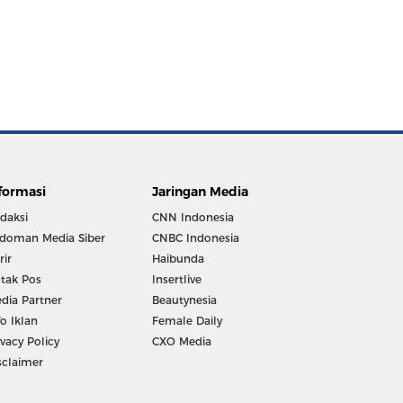
formasi
Jaringan Media
daksi
CNN Indonesia
doman Media Siber
CNBC Indonesia
rir
Haibunda
tak Pos
Insertlive
dia Partner
Beautynesia
fo Iklan
Female Daily
ivacy Policy
CXO Media
sclaimer