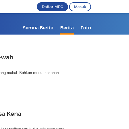
Daftar MPC
Masuk
Semua Berita
Berita
Foto
Mewah
emang mahal. Bahkan menu makanan
asa Kena