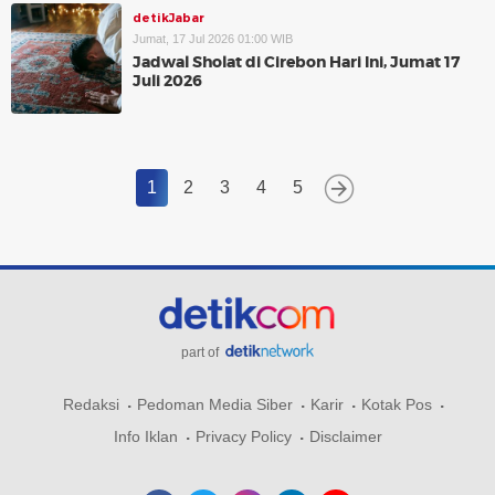
detikJabar
Jumat, 17 Jul 2026 01:00 WIB
Jadwal Sholat di Cirebon Hari Ini, Jumat 17
Juli 2026
1
2
3
4
5
part of
Redaksi
Pedoman Media Siber
Karir
Kotak Pos
Info Iklan
Privacy Policy
Disclaimer