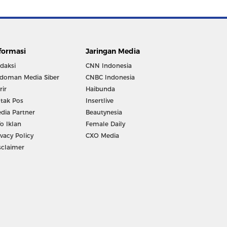
formasi
Jaringan Media
daksi
CNN Indonesia
doman Media Siber
CNBC Indonesia
rir
Haibunda
tak Pos
Insertlive
dia Partner
Beautynesia
fo Iklan
Female Daily
ivacy Policy
CXO Media
sclaimer