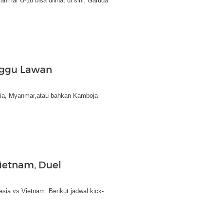
mar U-16 bisa dilihat di sini. Garuda
nggu Lawan
sia, Myanmar,atau bahkan Kamboja
Vietnam, Duel
ia vs Vietnam. Berikut jadwal kick-