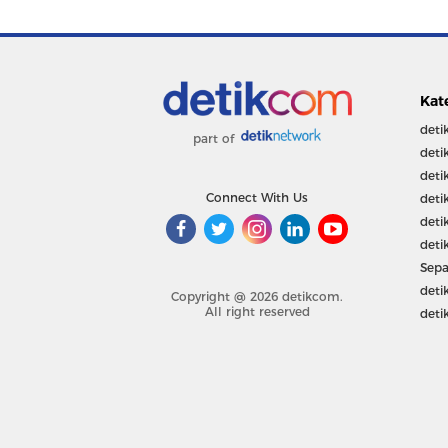
Kat
deti
part of
deti
deti
Connect With Us
deti
deti
deti
Sepa
deti
Copyright @ 2026 detikcom.
All right reserved
deti