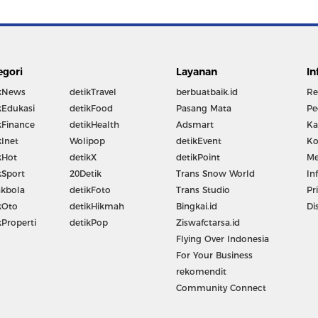
egori
Layanan
In
kNews
detikTravel
berbuatbaik.id
Re
kEdukasi
detikFood
Pasang Mata
Pe
kFinance
detikHealth
Adsmart
Ka
kInet
Wolipop
detikEvent
Ko
kHot
detikX
detikPoint
Me
kSport
20Detik
Trans Snow World
In
kbola
detikFoto
Trans Studio
Pr
kOto
detikHikmah
Bingkai.id
Di
kProperti
detikPop
Ziswafctarsa.id
Flying Over Indonesia
For Your Business
rekomendit
Community Connect