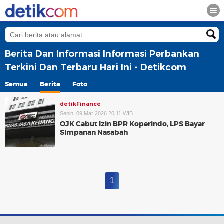
Berita Dan Informasi Informasi Perbankan
Terkini Dan Terbaru Hari Ini - Detikcom
Semua
Berita
Foto
detikFinance
Senin, 09 Mar 2026 20:11 WIB
OJK Cabut Izin BPR Koperindo, LPS Bayar
Simpanan Nasabah
1