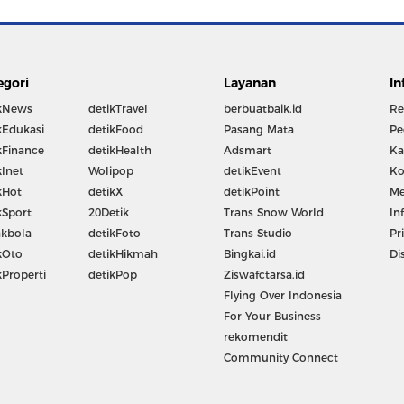
egori
Layanan
In
kNews
detikTravel
berbuatbaik.id
Re
kEdukasi
detikFood
Pasang Mata
Pe
kFinance
detikHealth
Adsmart
Ka
kInet
Wolipop
detikEvent
Ko
kHot
detikX
detikPoint
Me
kSport
20Detik
Trans Snow World
In
kbola
detikFoto
Trans Studio
Pr
kOto
detikHikmah
Bingkai.id
Di
kProperti
detikPop
Ziswafctarsa.id
Flying Over Indonesia
For Your Business
rekomendit
Community Connect