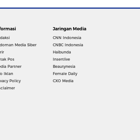
formasi
Jaringan Media
daksi
CNN Indonesia
doman Media Siber
CNBC Indonesia
rir
Haibunda
tak Pos
Insertlive
dia Partner
Beautynesia
fo Iklan
Female Daily
ivacy Policy
CXO Media
sclaimer