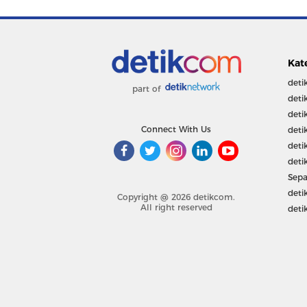
Kat
deti
part of
deti
deti
Connect With Us
deti
deti
deti
Sepa
deti
Copyright @ 2026 detikcom.
All right reserved
deti