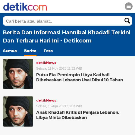
Berita Dan Informasi Hannibal Khadafi Terkini
Dan Terbaru Hari Ini - Detikcom
Semua
Berita
Foto
detikNews
Selasa, 11 Nov 2025 11:32 WIB
Putra Eks Pemimpin Libya Kadhafi
Dibebaskan Lebanon Usai Dibui 10 Tahun
detikNews
Selasa, 15 Agu 2023 13:03 WIB
Anak Khadafi Kritis di Penjara Lebanon,
Libya Minta Dibebaskan