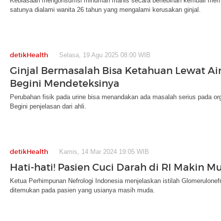
Kebiasaan mengonsumsi minuman manis secara berlebihan kembali mem
satunya dialami wanita 26 tahun yang mengalami kerusakan ginjal.
detikHealth
Selasa, 19 Agu 2025 08:00 WIB
Ginjal Bermasalah Bisa Ketahuan Lewat Air
Begini Mendeteksinya
Perubahan fisik pada urine bisa menandakan ada masalah serius pada or
Begini penjelasan dari ahli.
detikHealth
Kamis, 14 Mar 2024 19:05 WIB
Hati-hati! Pasien Cuci Darah di RI Makin M
Ketua Perhimpunan Nefrologi Indonesia menjelaskan istilah Glomerulonefr
ditemukan pada pasien yang usianya masih muda.