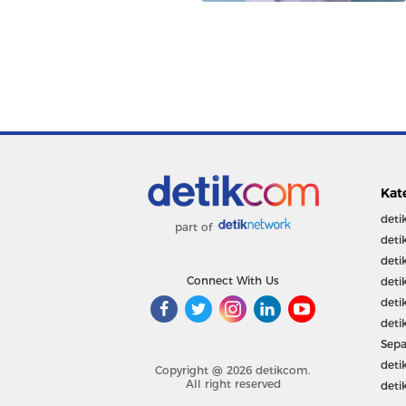
Kat
deti
part of
deti
deti
Connect With Us
deti
deti
deti
Sepa
deti
Copyright @ 2026 detikcom.
All right reserved
deti