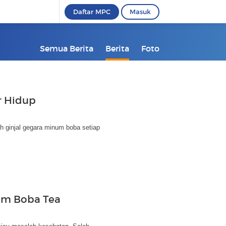
Daftar MPC
Masuk
Semua Berita
Berita
Foto
r Hidup
h ginjal gegara minum boba setiap
um Boba Tea