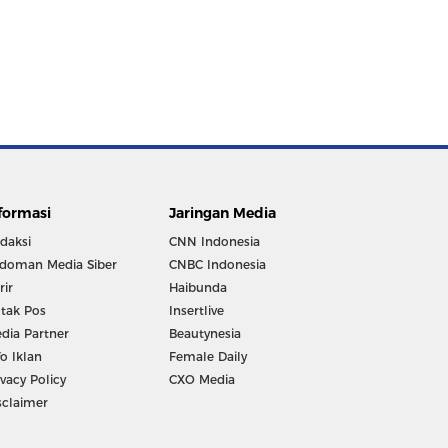
formasi
Jaringan Media
daksi
CNN Indonesia
doman Media Siber
CNBC Indonesia
rir
Haibunda
tak Pos
Insertlive
dia Partner
Beautynesia
fo Iklan
Female Daily
ivacy Policy
CXO Media
sclaimer