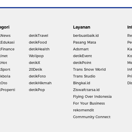
egori
Layanan
In
kNews
detikTravel
berbuatbaik.id
Re
kEdukasi
detikFood
Pasang Mata
Pe
kFinance
detikHealth
Adsmart
Ka
kInet
Wolipop
detikEvent
Ko
kHot
detikX
detikPoint
Me
kSport
20Detik
Trans Snow World
In
kbola
detikFoto
Trans Studio
Pr
kOto
detikHikmah
Bingkai.id
Di
kProperti
detikPop
Ziswafctarsa.id
Flying Over Indonesia
For Your Business
rekomendit
Community Connect