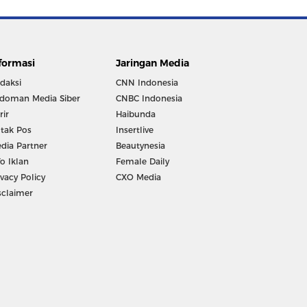
formasi
Jaringan Media
daksi
CNN Indonesia
doman Media Siber
CNBC Indonesia
rir
Haibunda
tak Pos
Insertlive
dia Partner
Beautynesia
fo Iklan
Female Daily
ivacy Policy
CXO Media
sclaimer