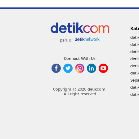
Kat
deti
part of
deti
deti
Connect With Us
deti
deti
deti
Sepa
deti
Copyright @ 2026 detikcom.
All right reserved
deti