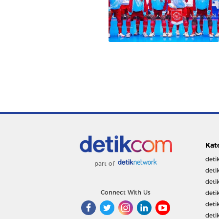
Kat
deti
part of
deti
deti
Connect With Us
deti
deti
deti