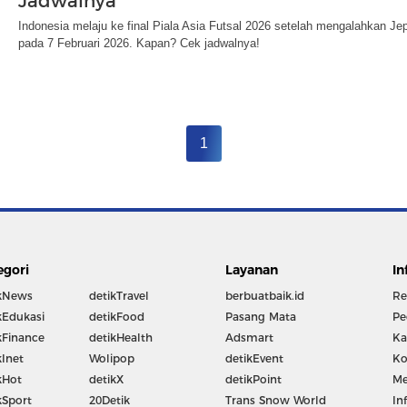
Jadwalnya
Indonesia melaju ke final Piala Asia Futsal 2026 setelah mengalahkan Je
pada 7 Februari 2026. Kapan? Cek jadwalnya!
1
egori
Layanan
In
kNews
detikTravel
berbuatbaik.id
Re
kEdukasi
detikFood
Pasang Mata
Pe
kFinance
detikHealth
Adsmart
Ka
kInet
Wolipop
detikEvent
Ko
kHot
detikX
detikPoint
Me
kSport
20Detik
Trans Snow World
In