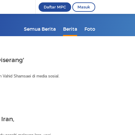
Daftar MPC
Masuk
Semua Berita
Berita
Foto
Diserang'
ih Vahid Shamsaei di media sosial.
Iran,