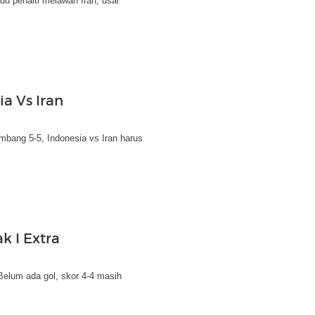
du penalti melawan Iran, usai
ia Vs Iran
imbang 5-5, Indonesia vs Iran harus
k I Extra
Belum ada gol, skor 4-4 masih