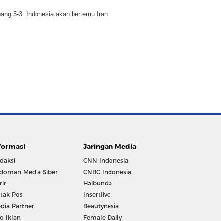
pang 5-3. Indonesia akan bertemu Iran
formasi
Jaringan Media
daksi
CNN Indonesia
doman Media Siber
CNBC Indonesia
rir
Haibunda
tak Pos
Insertlive
dia Partner
Beautynesia
fo Iklan
Female Daily