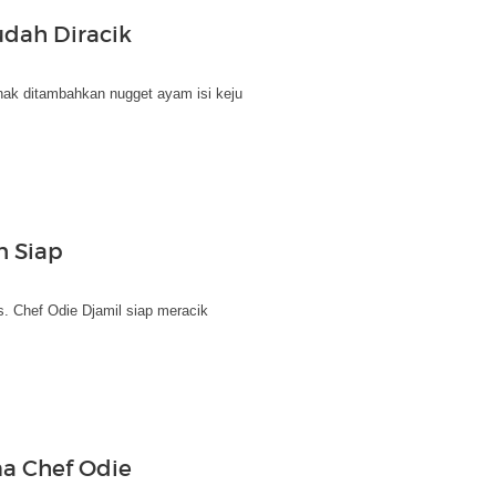
udah Diracik
nak ditambahkan nugget ayam isi keju
n Siap
s. Chef Odie Djamil siap meracik
ma Chef Odie