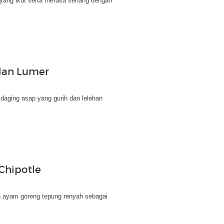
 yang ikut serta merasa senang dengan
dan Lumer
daging asap yang gurih dan lelehan
Chipotle
n ayam goreng tepung renyah sebagai