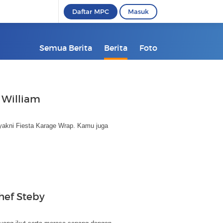
Daftar MPC
Masuk
Semua Berita
Berita
Foto
 William
yakni Fiesta Karage Wrap. Kamu juga
hef Steby