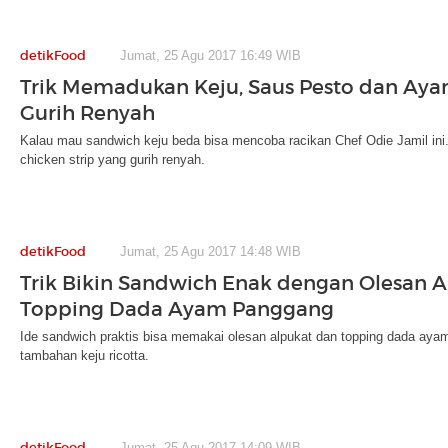
detikFood
Jumat, 25 Agu 2017 16:49 WIB
Trik Memadukan Keju, Saus Pesto dan Ay
Gurih Renyah
Kalau mau sandwich keju beda bisa mencoba racikan Chef Odie Jamil in
chicken strip yang gurih renyah.
detikFood
Jumat, 25 Agu 2017 14:48 WIB
Trik Bikin Sandwich Enak dengan Olesan A
Topping Dada Ayam Panggang
Ide sandwich praktis bisa memakai olesan alpukat dan topping dada ayam
tambahan keju ricotta.
detikFood
Jumat, 25 Agu 2017 14:09 WIB