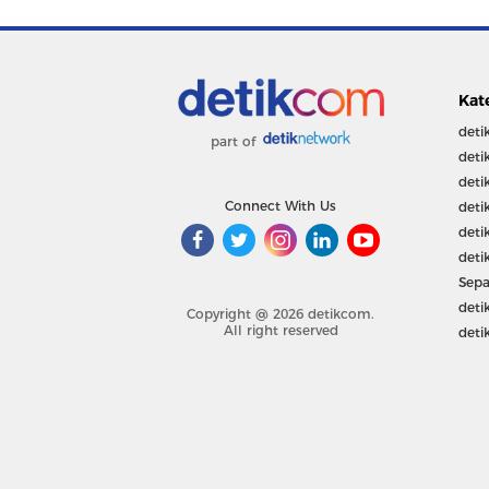
Kat
deti
part of
deti
deti
Connect With Us
deti
deti
deti
Sepa
deti
Copyright @ 2026 detikcom.
All right reserved
deti