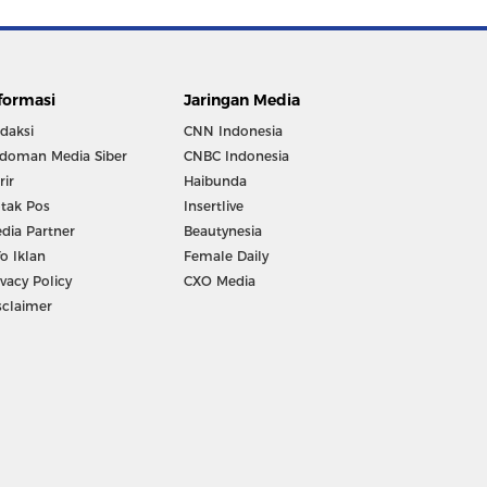
formasi
Jaringan Media
daksi
CNN Indonesia
doman Media Siber
CNBC Indonesia
rir
Haibunda
tak Pos
Insertlive
dia Partner
Beautynesia
fo Iklan
Female Daily
ivacy Policy
CXO Media
sclaimer