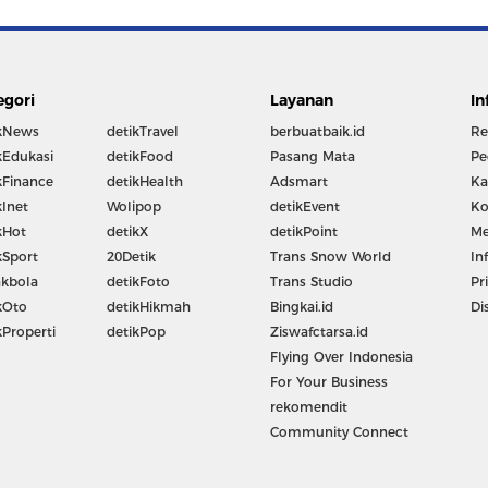
egori
Layanan
In
kNews
detikTravel
berbuatbaik.id
Re
kEdukasi
detikFood
Pasang Mata
Pe
kFinance
detikHealth
Adsmart
Ka
kInet
Wolipop
detikEvent
Ko
kHot
detikX
detikPoint
Me
kSport
20Detik
Trans Snow World
In
kbola
detikFoto
Trans Studio
Pr
kOto
detikHikmah
Bingkai.id
Di
kProperti
detikPop
Ziswafctarsa.id
Flying Over Indonesia
For Your Business
rekomendit
Community Connect