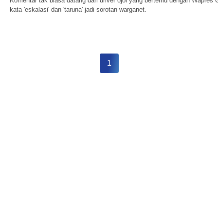
Komentar tak biasa datang dari driver ojol yang bertemu dengan Wapre
kata 'eskalasi' dan 'taruna' jadi sorotan warganet.
1