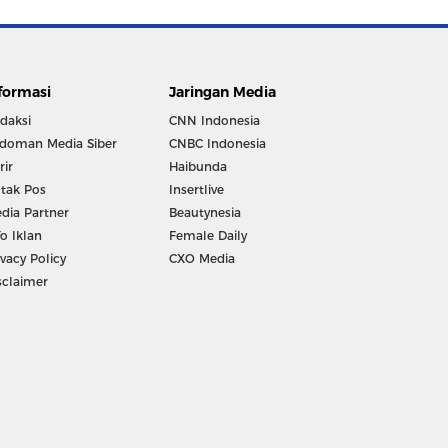
formasi
Jaringan Media
daksi
CNN Indonesia
doman Media Siber
CNBC Indonesia
rir
Haibunda
tak Pos
Insertlive
dia Partner
Beautynesia
fo Iklan
Female Daily
ivacy Policy
CXO Media
sclaimer