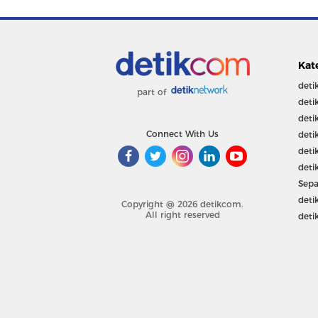
Kat
deti
part of
deti
deti
Connect With Us
deti
deti
deti
Sepa
deti
Copyright @ 2026 detikcom.
All right reserved
deti