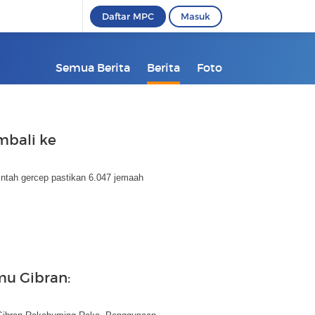
Daftar MPC
Masuk
Semua Berita
Berita
Foto
mbali ke
intah gercep pastikan 6.047 jemaah
mu Gibran: