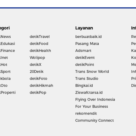
egori
Layanan
In
kNews
detikTravel
berbuatbaik.id
Re
kEdukasi
detikFood
Pasang Mata
Pe
kFinance
detikHealth
Adsmart
Ka
kInet
Wolipop
detikEvent
Ko
kHot
detikX
detikPoint
Me
kSport
20Detik
Trans Snow World
In
kbola
detikFoto
Trans Studio
Pr
kOto
detikHikmah
Bingkai.id
Di
kProperti
detikPop
Ziswafctarsa.id
Flying Over Indonesia
For Your Business
rekomendit
Community Connect