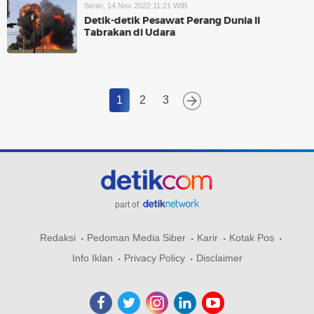
Senin, 14 Nov 2022 11:21 WIB
Detik-detik Pesawat Perang Dunia II
Tabrakan di Udara
1
2
3
part of
Redaksi
Pedoman Media Siber
Karir
Kotak Pos
Info Iklan
Privacy Policy
Disclaimer