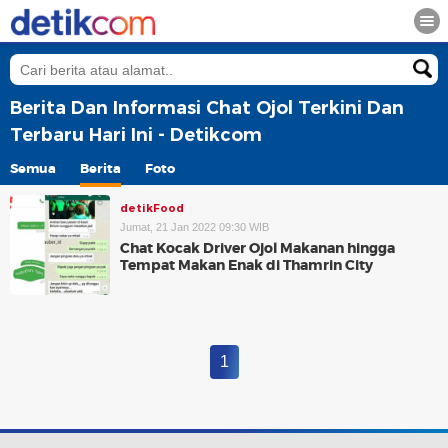
Berita Dan Informasi Chat Ojol Terkini Dan
Terbaru Hari Ini - Detikcom
Semua
Berita
Foto
detikFood
Jumat, 21 Jan 2022 09:30 WIB
Chat Kocak Driver Ojol Makanan hingga
Tempat Makan Enak di Thamrin City
1