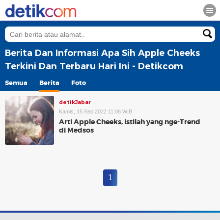
Berita Dan Informasi Apa Sih Apple Cheeks
Terkini Dan Terbaru Hari Ini - Detikcom
Semua
Berita
Foto
detikJabar
Kamis, 15 Sep 2022 11:06 WIB
Arti Apple Cheeks, Istilah yang nge-Trend
di Medsos
1