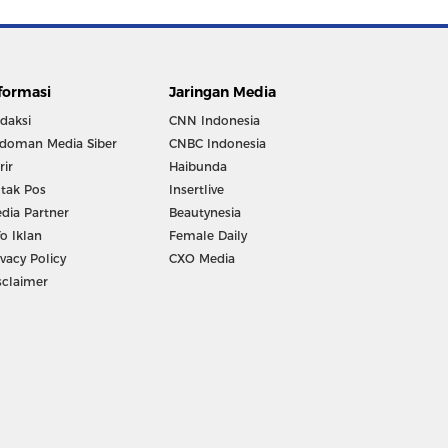
formasi
Jaringan Media
daksi
CNN Indonesia
doman Media Siber
CNBC Indonesia
rir
Haibunda
tak Pos
Insertlive
dia Partner
Beautynesia
fo Iklan
Female Daily
ivacy Policy
CXO Media
sclaimer