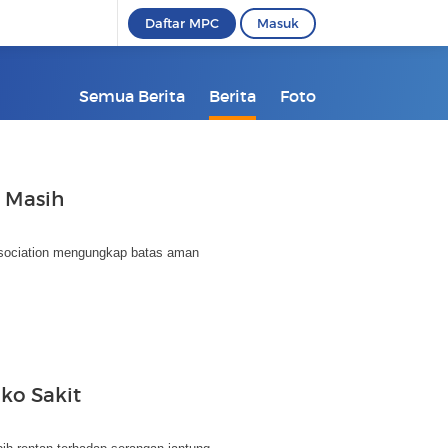
Daftar MPC
Masuk
Semua Berita
Berita
Foto
i Masih
Association mengungkap batas aman
ko Sakit