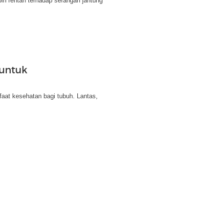
ih rentan terhadap serangan jantung
 untuk
aat kesehatan bagi tubuh. Lantas,