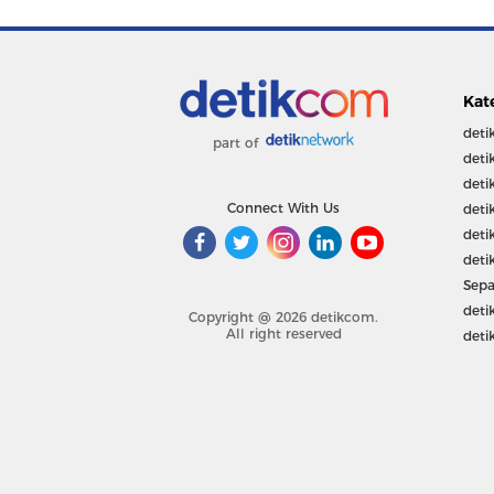
Kat
deti
part of
deti
deti
Connect With Us
deti
deti
deti
Sepa
deti
Copyright @ 2026 detikcom.
All right reserved
deti