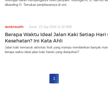
Golongan darah mempengaruhi risiko penyakit. Golongan A, B, dan AB leb
dibanding O. Temukan penjelasannya di sini.
detikHealth
Senin, 23 Sep 2024 11:30 WIB
Berapa Waktu Ideal Jalan Kaki Setiap Hari
Kesehatan? Ini Kata Ahli
Jalan kaki termasuk aktivitas fisik yang mampu memberikan banyak manf
berapa waktu ideal jalan kaki harian yang dianjurkan?
1