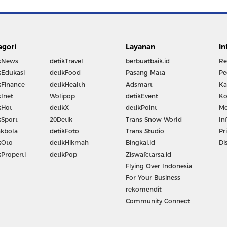
egori
Layanan
In
kNews
detikTravel
berbuatbaik.id
Re
kEdukasi
detikFood
Pasang Mata
Pe
kFinance
detikHealth
Adsmart
Ka
kInet
Wolipop
detikEvent
Ko
kHot
detikX
detikPoint
Me
kSport
20Detik
Trans Snow World
In
kbola
detikFoto
Trans Studio
Pr
kOto
detikHikmah
Bingkai.id
Di
kProperti
detikPop
Ziswafctarsa.id
Flying Over Indonesia
For Your Business
rekomendit
Community Connect