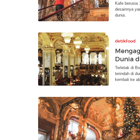
Kafe berusia 
desainnya yan
dunia.
detikFood
Mengagu
Dunia d
Terletak di B
terindah di d
kembali ke a