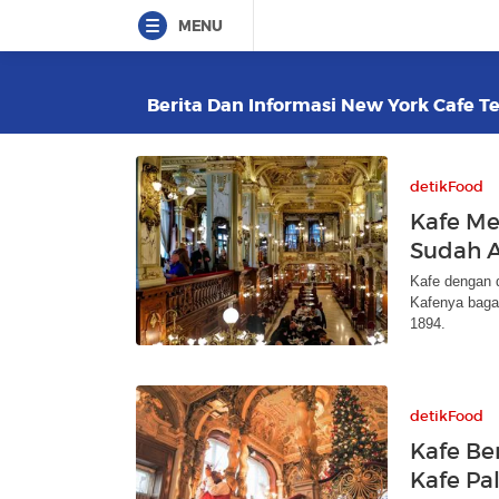
MENU
Berita Dan Informasi New York Cafe Te
detikFood
Kafe Me
Sudah A
Kafe dengan d
Kafenya bagai
1894.
detikFood
Kafe Be
Kafe Pa