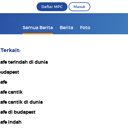
Daftar MPC
Masuk
Semua Berita
Berita
Foto
Terkait:
afe terindah di dunia
udapest
afe
afe cantik
afe cantik di dunia
afe di budapest
afe indah