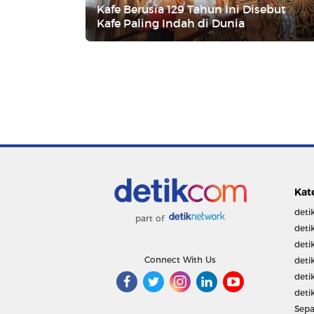
Kafe Berusia 129 Tahun Ini Disebut
Kafe Paling Indah di Dunia
Kat
deti
part of
deti
deti
Connect With Us
deti
deti
deti
Sepa