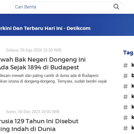
rkini Dan Terbaru Hari Ini - Detikcom
Selasa, 06 Agu 2024 15:30 WIB
Tag 
wah Bak Negeri Dongeng Ini
#k
da Sejak 1894 di Budapest
#b
esain mewah dan paling cantik di dunia ada di Budapest.
kan istana di dongeng-dongeng. Ternyata, sudah berdiri sejak
#k
#k
#k
Senin, 04 Des 2023 19:00 WIB
#k
rusia 129 Tahun Ini Disebut
#k
ling Indah di Dunia