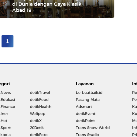
di Dunia dengan Gaya Klasik
Abad 19
1
egori
Layanan
In
kNews
detikTravel
berbuatbaik.id
Re
kEdukasi
detikFood
Pasang Mata
Pe
kFinance
detikHealth
Adsmart
Ka
kInet
Wolipop
detikEvent
Ko
kHot
detikX
detikPoint
Me
kSport
20Detik
Trans Snow World
In
kbola
detikFoto
Trans Studio
Pr