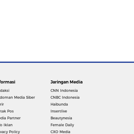
formasi
Jaringan Media
daksi
CNN Indonesia
doman Media Siber
CNBC Indonesia
rir
Haibunda
tak Pos
Insertlive
dia Partner
Beautynesia
fo Iklan
Female Daily
ivacy Policy
CXO Media