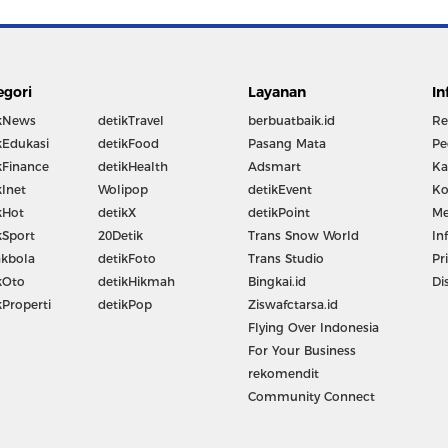
egori
Layanan
In
kNews
detikTravel
berbuatbaik.id
Re
kEdukasi
detikFood
Pasang Mata
Pe
kFinance
detikHealth
Adsmart
Ka
kInet
Wolipop
detikEvent
Ko
kHot
detikX
detikPoint
Me
kSport
20Detik
Trans Snow World
In
kbola
detikFoto
Trans Studio
Pr
kOto
detikHikmah
Bingkai.id
Di
kProperti
detikPop
Ziswafctarsa.id
Flying Over Indonesia
For Your Business
rekomendit
Community Connect