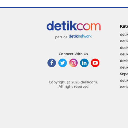
Kat
deti
part of
deti
deti
Connect With Us
deti
deti
deti
Sepa
deti
Copyright @ 2026 detikcom.
All right reserved
deti