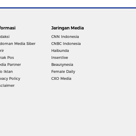
formasi
Jaringan Media
daksi
CNN Indonesia
doman Media Siber
CNBC Indonesia
rir
Haibunda
tak Pos
Insertlive
dia Partner
Beautynesia
fo Iklan
Female Daily
ivacy Policy
CXO Media
sclaimer