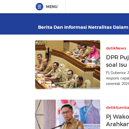
MENU
Berita Dan Informasi Netralitas Dalam
detikNews
DPR Puj
soal Isu
Pj Gubernur 
respons cepat
serentak 2024
detikSumba
Pj Wak
Arahkan