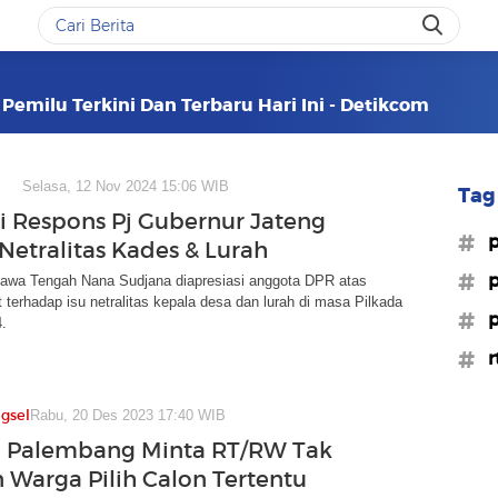
 Pemilu Terkini Dan Terbaru Hari Ini - Detikcom
Selasa, 12 Nov 2024 15:06 WIB
Tag 
i Respons Pj Gubernur Jateng
#p
 Netralitas Kades & Lurah
#p
Jawa Tengah Nana Sudjana diapresiasi anggota DPR atas
 terhadap isu netralitas kepala desa dan lurah di masa Pilkada
#p
.
#r
gsel
Rabu, 20 Des 2023 17:40 WIB
o Palembang Minta RT/RW Tak
 Warga Pilih Calon Tertentu