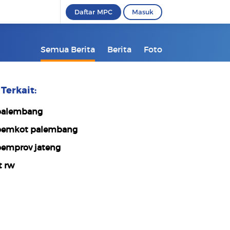
Daftar MPC
Masuk
Semua Berita
Berita
Foto
Terkait:
alembang
emkot palembang
emprov jateng
t rw