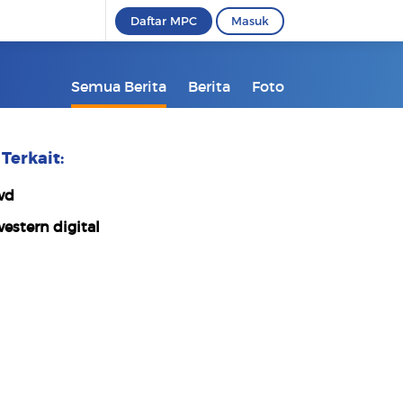
Daftar MPC
Masuk
Semua Berita
Berita
Foto
Terkait:
wd
estern digital