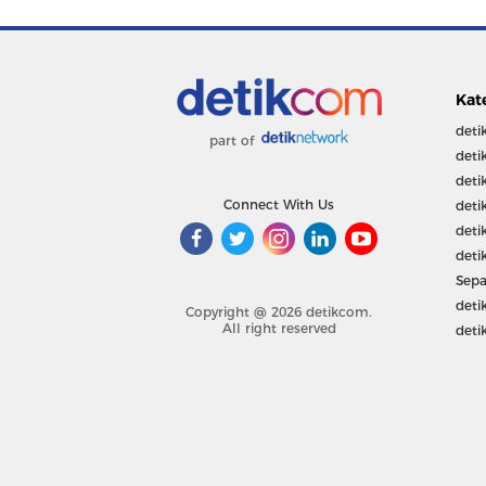
Kat
deti
part of
deti
deti
Connect With Us
deti
deti
deti
Sepa
deti
Copyright @ 2026 detikcom.
All right reserved
deti