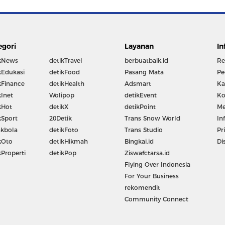
egori
Layanan
In
kNews
detikTravel
berbuatbaik.id
Re
kEdukasi
detikFood
Pasang Mata
Pe
kFinance
detikHealth
Adsmart
Ka
kInet
Wolipop
detikEvent
Ko
kHot
detikX
detikPoint
Me
kSport
20Detik
Trans Snow World
In
kbola
detikFoto
Trans Studio
Pr
kOto
detikHikmah
Bingkai.id
Di
kProperti
detikPop
Ziswafctarsa.id
Flying Over Indonesia
For Your Business
rekomendit
Community Connect