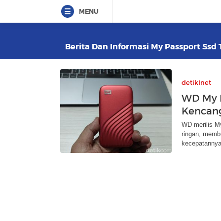
MENU
Berita Dan Informasi My Passport Ssd T
detikInet
WD My P
Kencan
WD merilis M
ringan, memb
kecepatanny