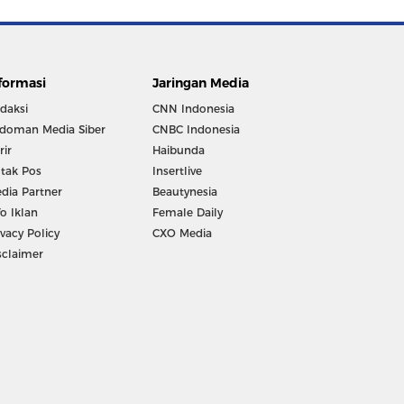
formasi
Jaringan Media
daksi
CNN Indonesia
doman Media Siber
CNBC Indonesia
rir
Haibunda
tak Pos
Insertlive
dia Partner
Beautynesia
fo Iklan
Female Daily
ivacy Policy
CXO Media
sclaimer