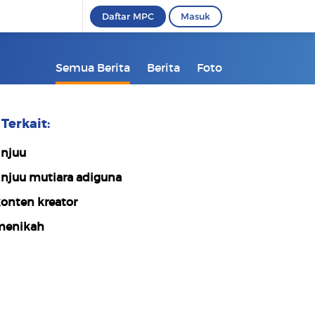
Daftar MPC
Masuk
Semua Berita
Berita
Foto
Terkait:
injuu
injuu mutiara adiguna
onten kreator
enikah