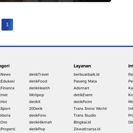
1
egori
Layanan
In
kNews
detikTravel
berbuatbaik.id
Re
kEdukasi
detikFood
Pasang Mata
Pe
kFinance
detikHealth
Adsmart
Ka
kInet
Wolipop
detikEvent
Ko
kHot
detikX
detikPoint
Me
kSport
20Detik
Trans Snow World
In
kbola
detikFoto
Trans Studio
Pr
kOto
detikHikmah
Bingkai.id
Di
kProperti
detikPop
Ziswafctarsa.id