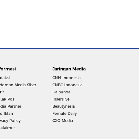
formasi
Jaringan Media
daksi
CNN Indonesia
doman Media Siber
CNBC Indonesia
rir
Haibunda
tak Pos
Insertlive
dia Partner
Beautynesia
fo Iklan
Female Daily
ivacy Policy
CXO Media
sclaimer