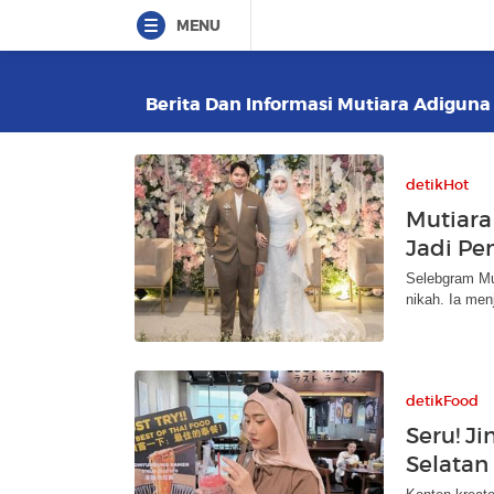
MENU
Berita Dan Informasi Mutiara Adiguna 
detikHot
Mutiara
Jadi Pe
Selebgram Mu
nikah. Ia men
detikFood
Seru! Ji
Selatan