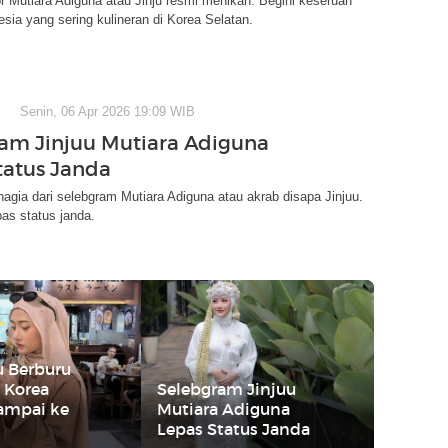
r Mutiara Adiguna atau Jinju resmi menikah. Begini keseruan
esia yang sering kulineran di Korea Selatan.
Senin, 06 Apr 2026 19:09 WIB
am Jinjuu Mutiara Adiguna
tatus Janda
agia dari selebgram Mutiara Adiguna atau akrab disapa Jinjuu.
pas status janda.
ju Berburu
i Korea
Selebgram Jinjuu
sampai ke
Mutiara Adiguna
Lepas Status Janda