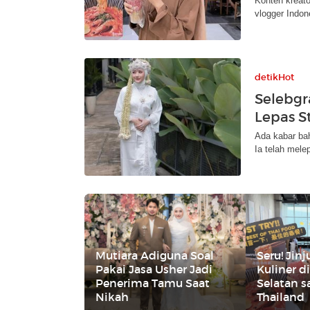
Konten kreato
vlogger Indon
detikHot
Selebgr
Lepas S
Ada kabar bah
Ia telah mele
Mutiara Adiguna Soal
Seru! Jin
Pakai Jasa Usher Jadi
Kuliner d
Penerima Tamu Saat
Selatan 
Nikah
Thailand