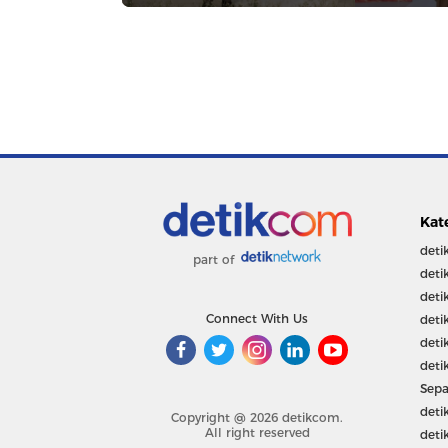
Kat
deti
part of
deti
deti
Connect With Us
deti
deti
deti
Sepa
deti
Copyright @ 2026 detikcom.
All right reserved
deti